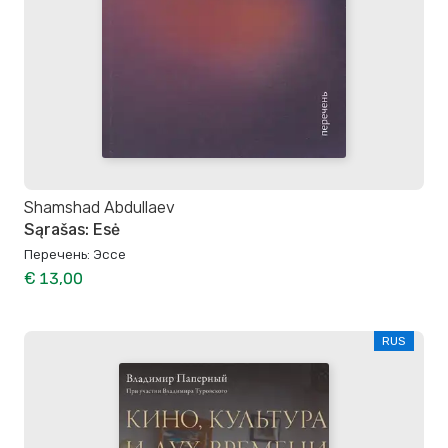
Shamshad Abdullaev
Sąrašas: Esė
Перечень: Эссе
€ 13,00
RUS