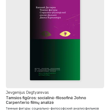
Jevgenijus Degtyarevas
Tamsios figūros: socialinė-filosofinė Johno
Carpenterio filmų analizė
Темные фигуры: cоциально-философский анализ фильмов