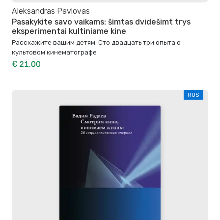
Aleksandras Pavlovas
Pasakykite savo vaikams: šimtas dvidešimt trys
eksperimentai kultiniame kine
Расскажите вашим детям: Сто двадцать три опыта о
культовом кинематографе
€ 21,00
RUS