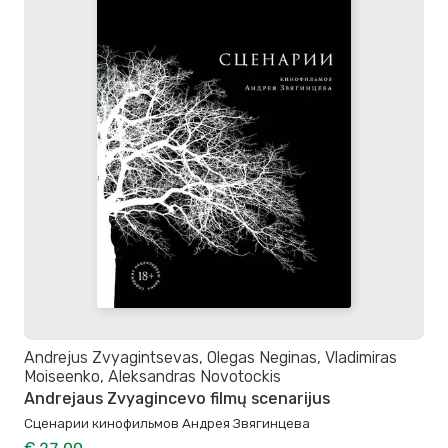
Andrejus Zvyagintsevas, Olegas Neginas, Vladimiras
Moiseenko, Aleksandras Novotockis
Andrejaus Zvyagincevo filmų scenarijus
Сценарии кинофильмов Андрея Звягинцева