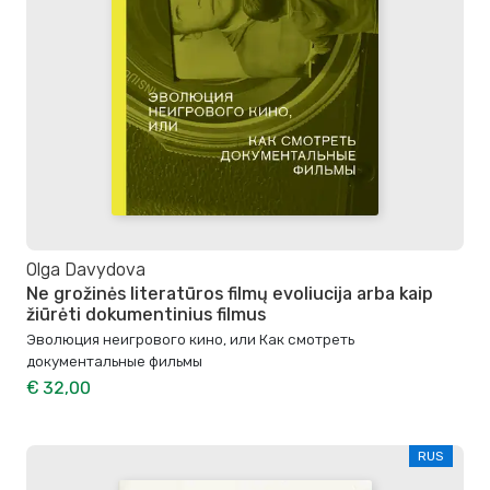
Olga Davydova
Ne grožinės literatūros filmų evoliucija arba kaip
žiūrėti dokumentinius filmus
Эволюция неигрового кино, или Как смотреть
документальные фильмы
€ 32,00
RUS