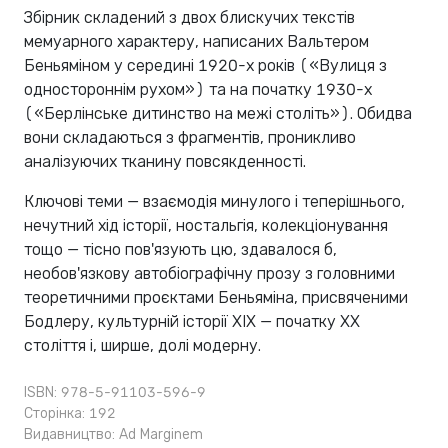
Збірник складений з двох блискучих текстів
мемуарного характеру, написаних Вальтером
Беньяміном у середині 1920-х років («Вулиця з
одностороннім рухом») та на початку 1930-х
(«Берлінське дитинство на межі століть»). Обидва
вони складаються з фрагментів, проникливо
аналізуючих тканину повсякденності.
Ключові теми — взаємодія минулого і теперішнього,
нечутний хід історії, ностальгія, колекціонування
тощо — тісно пов'язують цю, здавалося б,
необов'язкову автобіографічну прозу з головними
теоретичними проєктами Беньяміна, присвяченими
Бодлеру, культурній історії XIX — початку XX
століття і, ширше, долі модерну.
ISBN: 978-5-91103-596-9
Сторінка: 192
Видавництво:
Ad Marginem