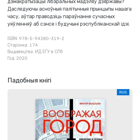
дэмакратызацыі лібэральных мадэляў дзяржавы?
Даследуючы асноўныя палітычныя прынцыпы нашага
часу, аўтар праводзіць параўнанне сучасных
уяўленняў аб сэнсе і будучыні рэспубліканскай ідэі.
ISBN: 978-5-94380-319-2
Старонка: 174
Выдавецтва:
ИД ЕГУ в СПб
Год: 2020
Падобныя кнігі
RUS