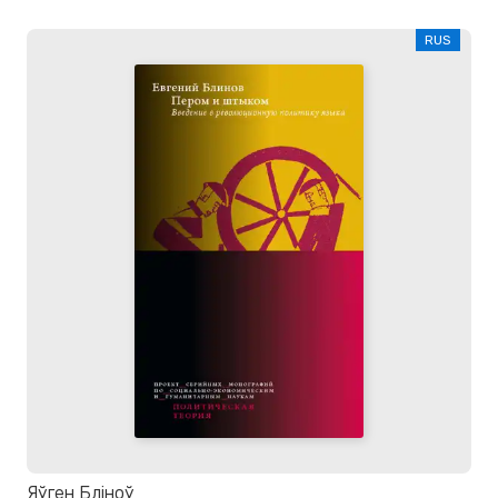
RUS
Яўген Бліноў