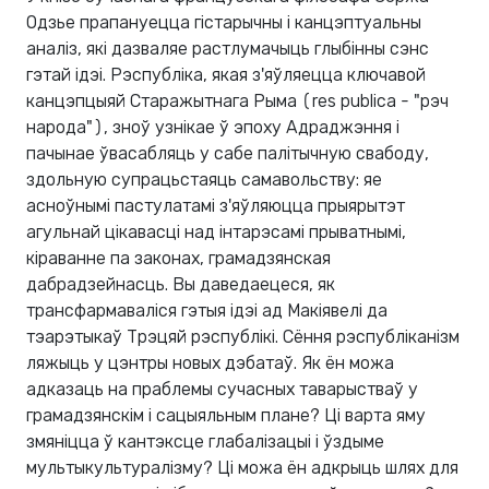
Одзье прапануецца гістарычны і канцэптуальны
аналіз, які дазваляе растлумачыць глыбінны сэнс
гэтай ідэі. Рэспубліка, якая з'яўляецца ключавой
канцэпцыяй Старажытнага Рыма (res publica - "рэч
народа"), зноў узнікае ў эпоху Адраджэння і
пачынае ўвасабляць у сабе палітычную свабоду,
здольную супрацьстаяць самавольству: яе
асноўнымі пастулатамі з'яўляюцца прыярытэт
агульнай цікавасці над інтарэсамі прыватнымі,
кіраванне па законах, грамадзянская
дабрадзейнасць. Вы даведаецеся, як
трансфармаваліся гэтыя ідэі ад Макіявелі да
тэарэтыкаў Трэцяй рэспублікі. Сёння рэспубліканізм
ляжыць у цэнтры новых дэбатаў. Як ён можа
адказаць на праблемы сучасных таварыстваў у
грамадзянскім і сацыяльным плане? Ці варта яму
змяніцца ў кантэксце глабалізацыі і ўздыме
мультыкультуралізму? Ці можа ён адкрыць шлях для