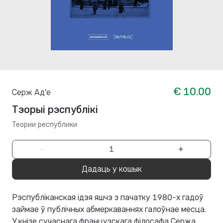
€ 10.00
Серж Ад'е
Тэорыі рэспублікі
Теории республики
−
+
Дадаць у кошык
Рэспубліканская ідэя яшчэ з пачатку 1980-х гадоў
займае ў публічных абмеркаваннях галоўнае месца.
У кнізе сучаснага французскага філосафа Сержа