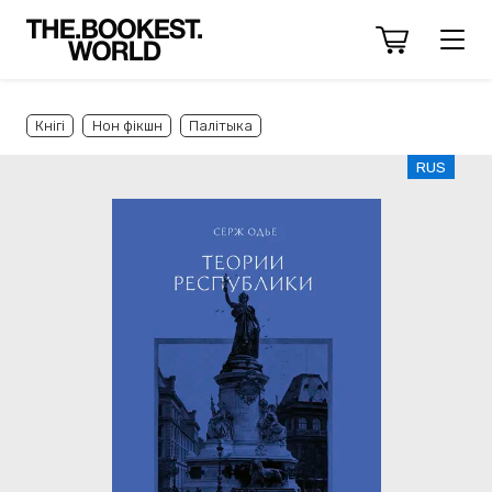
Кнігі
Нон фікшн
Палітыка
RUS