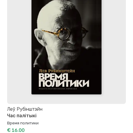
Леў Рубінштэйн
Час палітыкі
Время политики
€ 16.00