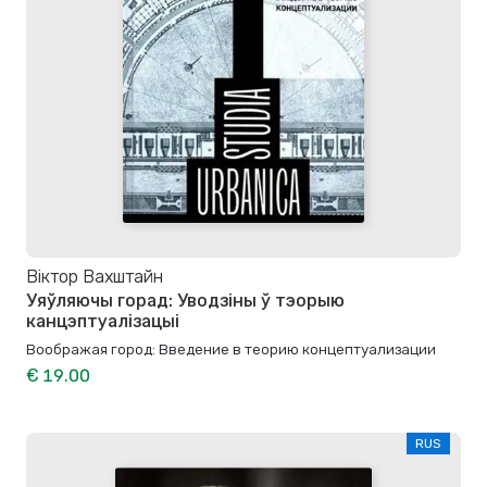
Віктор Вахштайн
Уяўляючы горад: Уводзіны ў тэорыю
канцэптуалізацыі
Воображая город: Введение в теорию концептуализации
€ 19.00
RUS