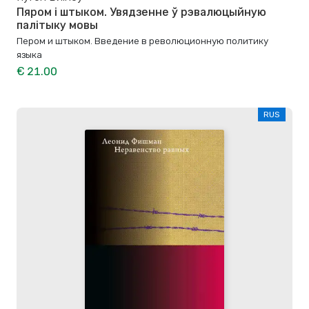
Пяром і штыком. Увядзенне ў рэвалюцыйную
палітыку мовы
Пером и штыком. Bведение в революционную политику
языка
€ 21.00
RUS