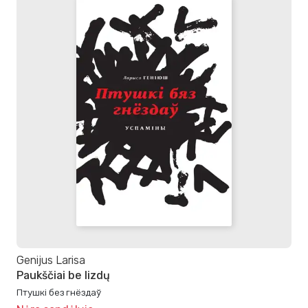
Genijus Larisa
Paukščiai be lizdų
Птушкі без гнёздаў