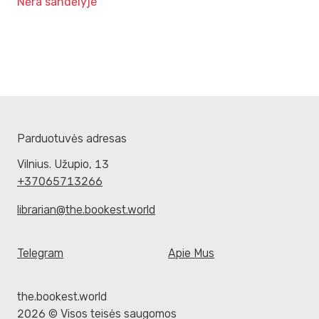
Nėra sandėlyje
Parduotuvės adresas
Vilnius. Užupio, 13
+37065713266
librarian@the.bookest.world
Telegram
Apie Mus
the.bookest.world
2026 © Visos teisės saugomos