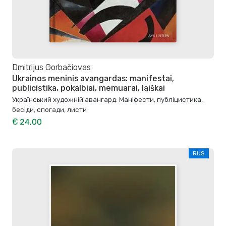
Dmitrijus Gorbačiovas
Ukrainos meninis avangardas: manifestai,
publicistika, pokalbiai, memuarai, laiškai
Український художній авангард: Маніфести, публіцистика,
бесіди, спогади, листи
€ 24,00
RUS