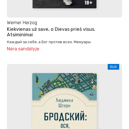
Werner Herzog
Kiekvienas už save, o Dievas prieš visus.
Atsiminimai
Каждый за себя, а Бог против всех. Мемуары
Nėra sandėlyje
RUS