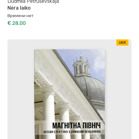
Liudmila Petruševskaja
Nėra laiko
Времени нет
€ 28,00
UKR