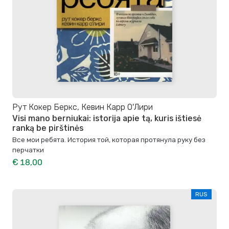
Рут Кокер Беркс, Кевин Карр О'Лири
Visi mano berniukai: istorija apie tą, kuris ištiesė
ranką be pirštinės
Все мои ребята. История той, которая протянула руку без
перчатки
€ 18,00
RUS