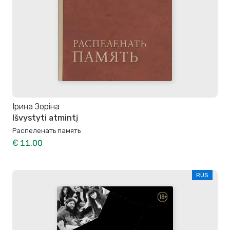
Ірина Зоріна
Išvystyti atmintį
Распеленать память
€ 11,00
RUS