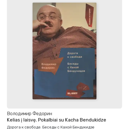
Володимир Федорин
Kelias į laisvę. Pokalbiai su Kacha Bendukidze
Дорога к свободе. Беседы с Кахой Бендукидзе