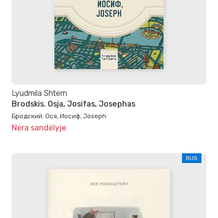
Lyudmila Shtern
Brodskis. Osja, Josifas, Josephas
Бродский. Ося, Иосиф, Joseph
Nėra sandėlyje
RUS