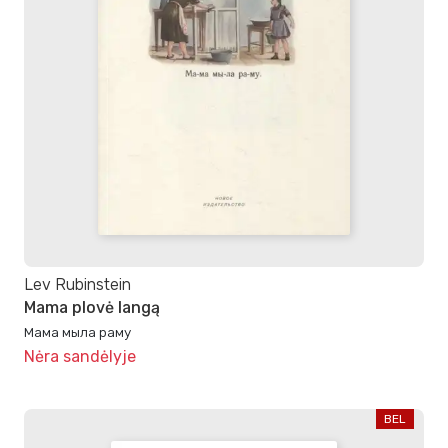
Lev Rubinstein
Mama plovė langą
Мама мыла раму
Nėra sandėlyje
BEL