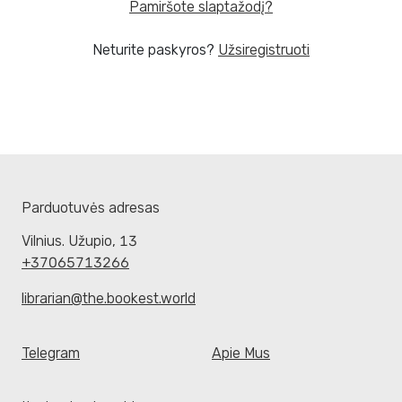
Pamiršote slaptažodį?
Neturite paskyros?
Užsiregistruoti
Parduotuvės adresas
Vilnius. Užupio, 13
+37065713266
librarian@the.bookest.world
Telegram
Apie Mus