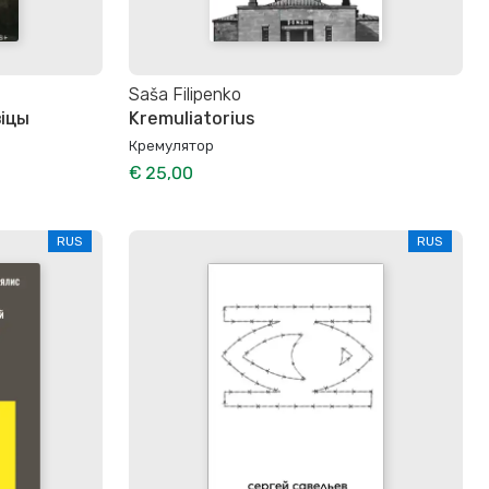
Saša Filipenko
зіцы
Kremuliatorius
Кремулятор
€ 25,00
RUS
RUS