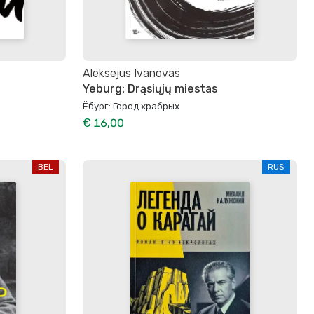
Aleksejus Ivanovas
Yeburg: Drąsiųjų miestas
Ёбург: Город храбрых
€ 16,00
BEL
RUS