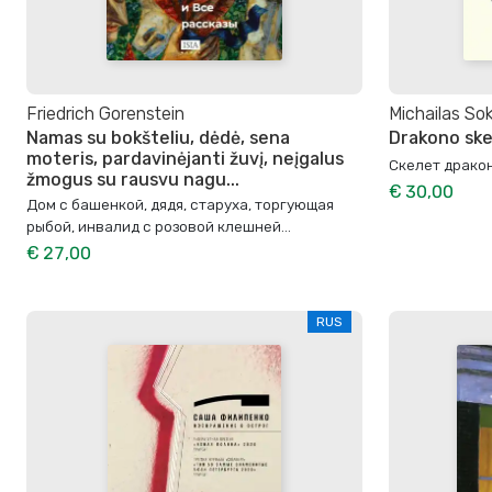
Friedrich Gorenstein
Michailas So
Namas su bokšteliu, dėdė, sena
Drakono ske
moteris, pardavinėjanti žuvį, neįgalus
Скелет драко
žmogus su rausvu nagu...
€ 30,00
Дом с башенкой, дядя, старуха, торгующая
рыбой, инвалид с розовой клешней…
€ 27,00
RUS