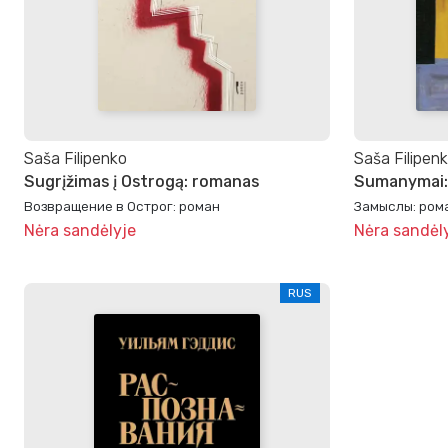
Saša Filipenko
Saša Filipen
Sugrįžimas į Ostrogą: romanas
Sumanymai:
Возвращение в Острог: роман
Замыслы: ром
Nėra sandėlyje
Nėra sandėl
RUS