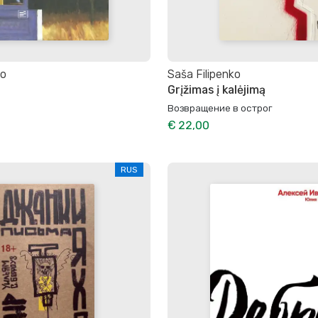
ko
Saša Filipenko
Grįžimas į kalėjimą
Возвращение в острог
€ 22,00
RUS