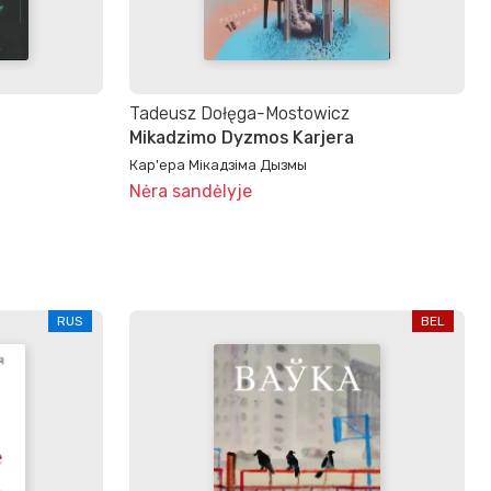
Tadeusz Dołęga-Mostowicz
Mikadzimo Dyzmos Karjera
Кар'ера Мікадзіма Дызмы
Nėra sandėlyje
RUS
BEL