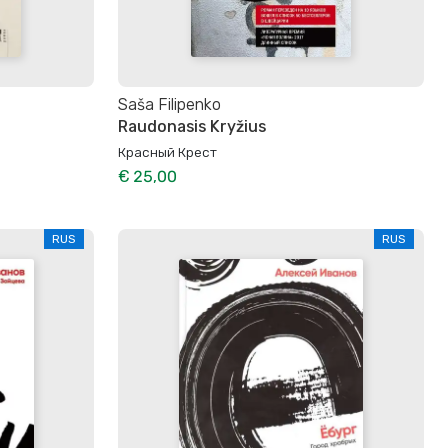
Saša Filipenko
Raudonasis Kryžius
Красный Крест
€ 25,00
RUS
RUS