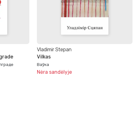
Vladimir Stepan
lgrade
Vilkas
лграде
Ваўка
Nėra sandėlyje