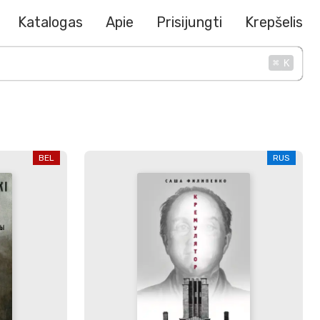
Katalogas
Apie
Prisijungti
Krepšelis
⌘
K
BEL
RUS