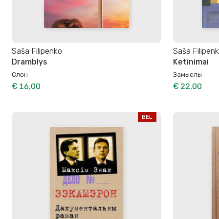
Saša Filipenko
Saša Filipen
Dramblys
Ketinimai
Слон
Замыслы
€ 16,00
€ 22,00
BEL