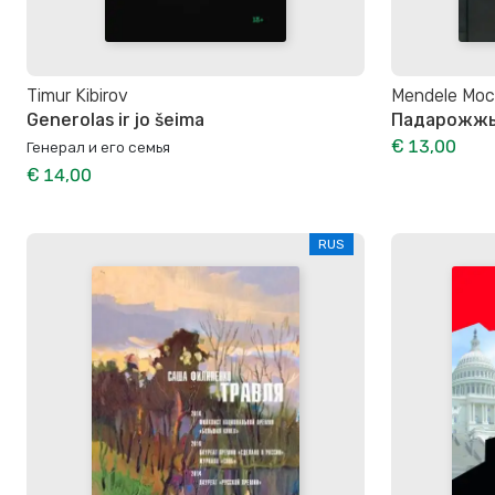
Timur Kibirov
Mendele Moc
Generolas ir jo šeima
Падарожжы 
€ 13,00
Генерал и его семья
€ 14,00
RUS