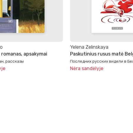
ko
Yelena Zelinskaya
 romanas, apsakymai
Paskutinius rusus matė Be
ан, рассказы
Последних русских видели в Бе
yje
Nėra sandėlyje