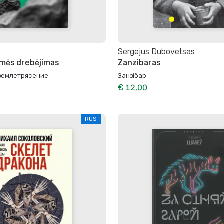
Sergejus Dubovetsas
emės drebėjimas
Zanzibaras
землетрясение
Занзiбар
€ 12,00
RUS