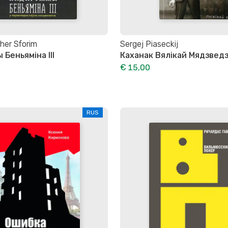
her Sforim
Sergej Piaseckij
Беньяміна ІІІ
Каханак Вялікай Мядзвед
€ 15,00
RUS