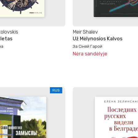
kolovskis
Meir Shalev
letas
Už Mėlynosios Kalvos
на
За Сіняй Гарой
Nėra sandėlyje
RUS