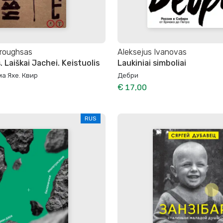
rroughsas
Aleksejus Ivanovas
Laiškai Jachei. Keistuolis
Laukiniai simboliai
а Яхе. Квир
Дебри
€ 17,00
RUS