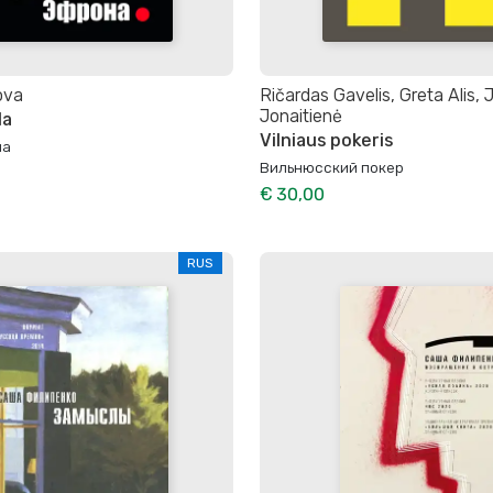
lova
Ričardas Gavelis, Greta Alis, 
Jonaitienė
da
Vilniaus pokeris
на
Вильнюсский покер
€ 30,00
RUS