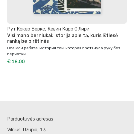
Рут Кокер Беркс, Кевин Карр О'Лири
Visi mano berniukai: istorija apie tą, kuris ištiesė
ranką be pirštinės
Все мои ребята. История той, которая протянула руку без
перчатки
€ 18,00
Parduotuvės adresas
Vilnius. Užupio, 13