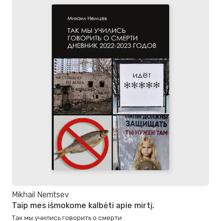
Mikhail Nemtsev
Taip mes išmokome kalbėti apie mirtį.
Так мы учились говорить о смерти