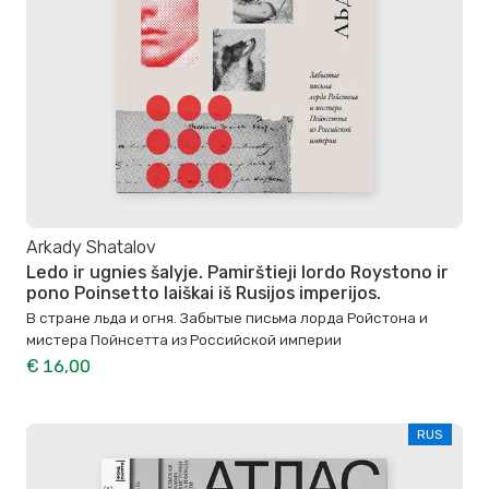
Arkady Shatalov
Ledo ir ugnies šalyje. Pamirštieji lordo Roystono ir
pono Poinsetto laiškai iš Rusijos imperijos.
В стране льда и огня. Забытые письма лорда Ройстона и
мистера Пойнсетта из Российской империи
€ 16,00
RUS