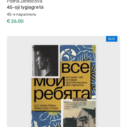
Polina Žerebcova
45-oji lygiagretė
45-я параллель
€ 26,00
RUS