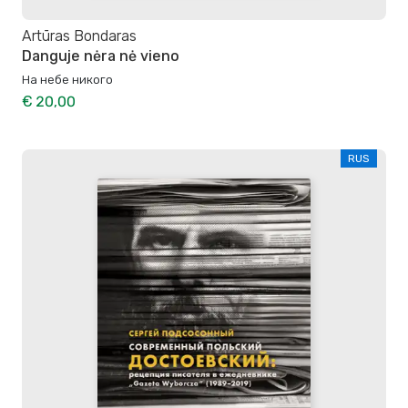
Artūras Bondaras
Danguje nėra nė vieno
На небе никого
€ 20,00
RUS