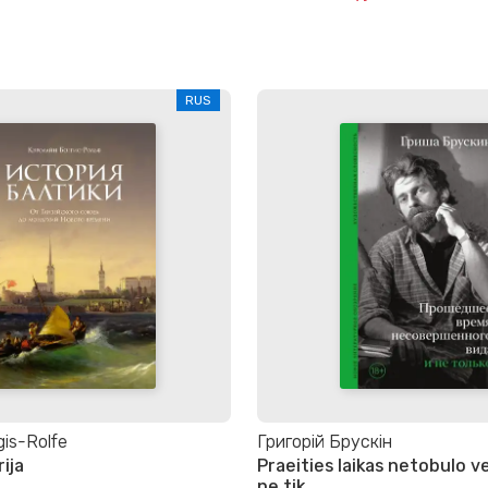
RUS
gis-Rolfe
Григорій Брускін
rija
Praeities laikas netobulo ve
ne tik