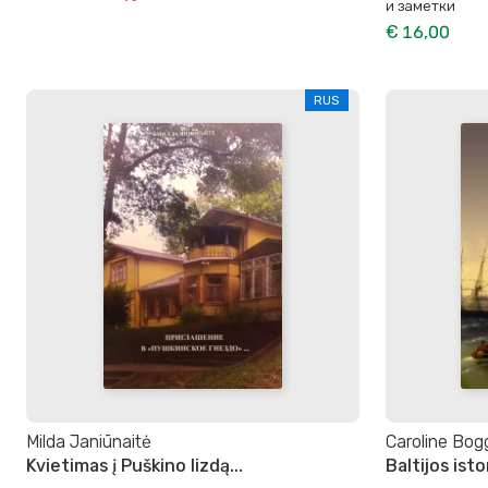
и заметки
€ 16,00
RUS
Milda Janiūnaitė
Caroline Bog
Kvietimas į Puškino lizdą...
Baltijos isto