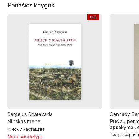
Panašios knygos
BEL
Sergejus Charevskis
Gennady Bar
Minskas mene
Pusiau perm
apsakymai, 
Мінск у мастацтве
Полупрозрачн
Nėra sandėlyje