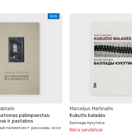
RUS
abtarlo
Marcelijus Martinaitis
atomas palimpsestas:
Kukutis baladės
esė ir pastabos
Баллады Кукутиса
ый палимпсест: рассказы, эссе
Nėra sandėlyje