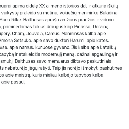
 apima didelę XX a. meno istorijos dalį ir atkuria iškilių
vaikystę praleido su motina, vokiečių menininke Baladina
ariu Rilke. Balthusas aprašo amžiaus pradžios ir vidurio
 paminėdamas tokius draugus kaip Picasso, Derainą,
upéry, Charą, Jouve'ą, Camus. Menininkas kalba apie
žmoną Setsuko, apie savo dukterį Harumi, apie kates,
bėse, apie namus, kuriuose gyveno. Jis kalba apie katalikų
tapybą ir atskleidžia modernųjį meną, dažnai apgaulingą ir
uosmukį. Balthusas savo memuarus diktavo paskutiniais
 nebeturėjo jėgų rašyti. Taip jis norėjo išmokyti paskutines
s apie meistrą, kuris mieliau kalbėjo tapybos kalba,
apie pasaulį.