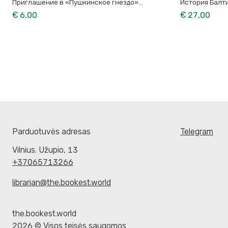
Приглашение в «Пушкинское гнездо»...
История Балт
€ 6,00
€ 27,00
Parduotuvės adresas
Telegram
Vilnius. Užupio, 13
+37065713266
librarian@the.bookest.world
the.bookest.world
2026 © Visos teisės saugomos