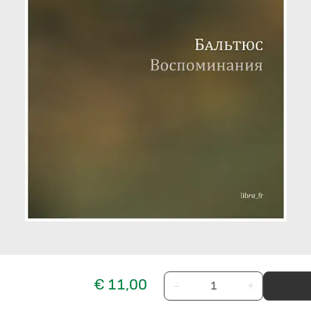
€ 11,00
−
+