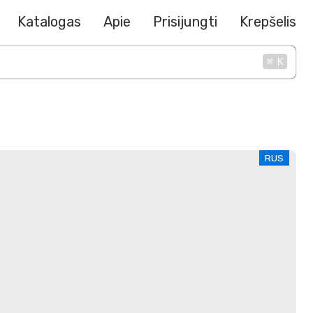
Katalogas
Apie
Prisijungti
Krepšelis
⌘
K
RUS