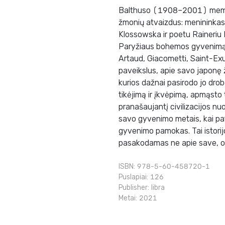
Balthuso (1908–2001) memuarai
žmonių atvaizdus: menininkas 
Klossowska ir poetu Raineriu M
Paryžiaus bohemos gyvenimą,
Artaud, Giacometti, Saint-Ex
paveikslus, apie savo japonę 
kurios dažnai pasirodo jo dro
tikėjimą ir įkvėpimą, apmąsto 
pranašaujantį civilizacijos n
savo gyvenimo metais, kai pats
gyvenimo pamokas. Tai istorijo
pasakodamas ne apie save, o 
ISBN: 978-5-60-458720-1
Puslapiai: 126
Publisher:
libra
Metai: 2021