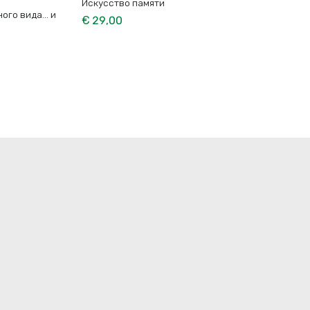
Искусство памяти
ого вида… и
€ 29,00