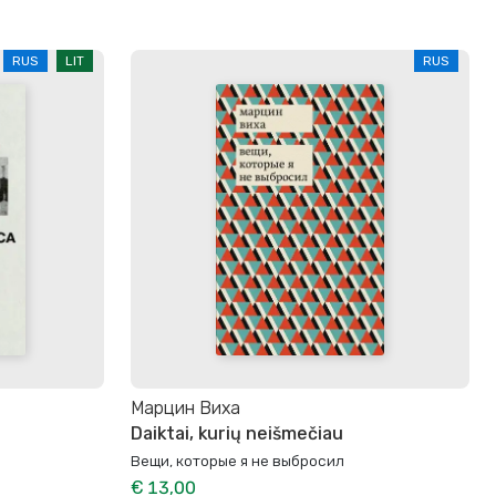
RUS
LIT
RUS
Марцин Виха
Daiktai, kurių neišmečiau
Вещи, которые я не выбросил
€ 13,00