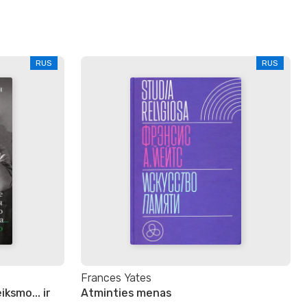
RUS
RUS
Frances Yates
iksmo... ir
Atminties menas