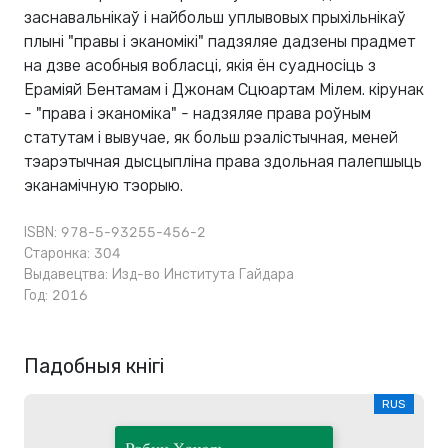
заснавальнікаў і найбольш уплывовых прыхільнікаў
плыні "правы і эканомікі" падзяляе дадзены прадмет
на дзве асобныя вобласці, якія ён суадносіць з
Ераміяй Бентамам і Джонам Сцюартам Мілем. кірунак
- "права і эканоміка" - надзяляе права роўным
статутам і вывучае, як больш рэалістычная, меней
тэарэтычная дысцыпліна права здольная палепшыць
эканамічную тэорыю.
ISBN: 978-5-93255-456-2
Старонка: 304
Выдавецтва:
Изд-во Института Гайдара
Год: 2016
Падобныя кнігі
RUS