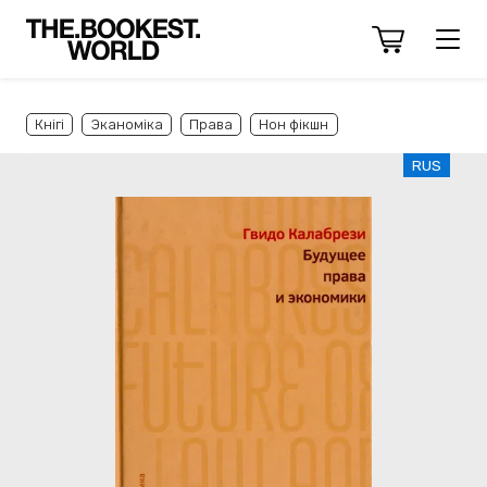
Кнігі
Эканоміка
Права
Нон фікшн
RUS