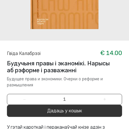
€ 14.00
Гвіда Калабрэзі
Будучыня правы і эканомікі. Нарысы
аб рэформе і разважанні
Будущее права и экономики. Очерки о реформе и
размышления
−
+
Дадаць у кошык
У гэтай кароткай і пераканаўчай кнізе адзін з