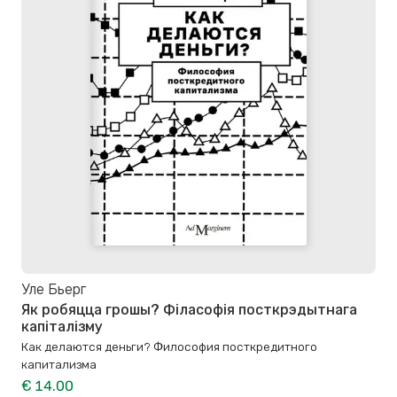
Уле Бьерг
Як робяцца грошы? Філасофія посткрэдытнага
капіталізму
Как делаются деньги? Философия посткредитного
капитализма
€ 14.00