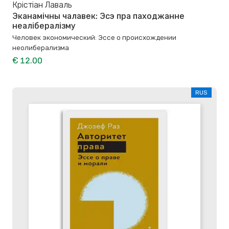
Крістіан Лаваль
Эканамічны чалавек: Эсэ пра паходжанне
неалібералізму
Человек экономический: Эссе о происхождении
неолиберализма
€ 12.00
RUS