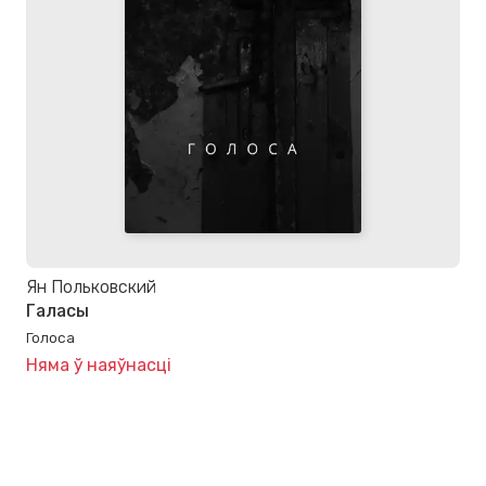
Ян Польковский
Галасы
Голоса
Няма ў наяўнасці