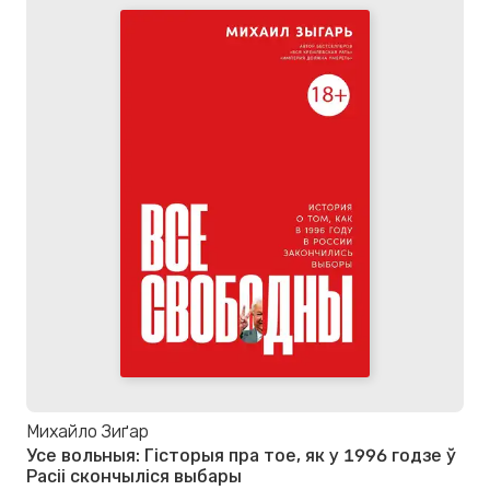
Михайло Зиґар
Усе вольныя: Гісторыя пра тое, як у 1996 годзе ў
Расіі скончыліся выбары