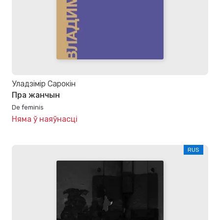
Уладзімір Сарокін
Пра жанчын
De feminis
Няма ў наяўнасці
RUS