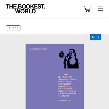
Гендэр
RUS