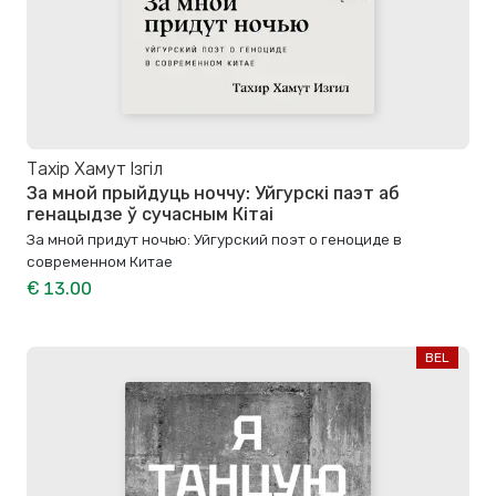
Тахір Хамут Ізгіл
За мной прыйдуць ноччу: Уйгурскі паэт аб
генацыдзе ў сучасным Кітаі
За мной придут ночью: Уйгурский поэт о геноциде в
современном Китае
€ 13.00
BEL