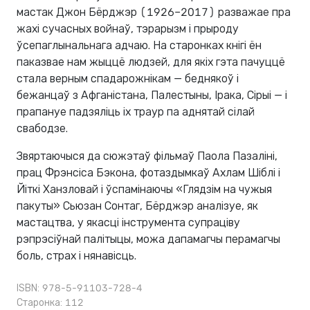
мастак Джон Бёрджэр (1926–2017) разважае пра
жахі сучасных войнаў, тэрарызм і прыроду
ўсепаглынальнага адчаю. На старонках кнігі ён
паказвае нам жыццё людзей, для якіх гэта пачуццё
стала верным спадарожнікам — беднякоў і
бежанцаў з Афганістана, Палестыны, Ірака, Сірыі — і
прапануе падзяліць іх траур па аднятай сілай
свабодзе.
Звяртаючыся да сюжэтаў фільмаў Паола Пазаліні,
прац Фрэнсіса Бэкона, фотаздымкаў Ахлам Шіблі і
Йіткі Ханзловай і ўспамінаючы «Глядзім на чужыя
пакуты» Сьюзан Сонтаг, Бёрджэр аналізуе, як
мастацтва, у якасці інструмента супраціву
рэпрэсіўнай палітыцы, можа дапамагчы перамагчы
боль, страх і нянавісць.
ISBN: 978-5-91103-728-4
Старонка: 112