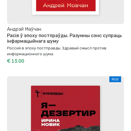
Андрэй Маўчан
Расія ў эпоху постпраўды. Разумны сэнс супраць
інфармацыйнага шуму
Россия в эпоху постправды. Здравый смысл против
информационного шума
€ 13.00
RUS