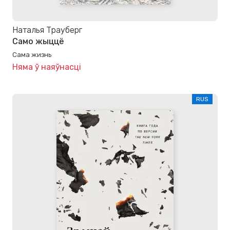
Наталья Трауберг
Само жыццё
Сама жизнь
Няма ў наяўнасці
RUS