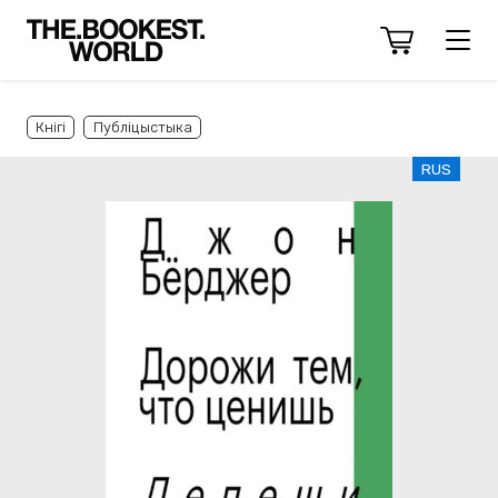
Кнігі
Публіцыстыка
RUS