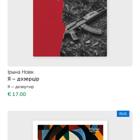
Ірына Новік
Я — дэзерцір
Я — дезертир
€ 17.00
RUS