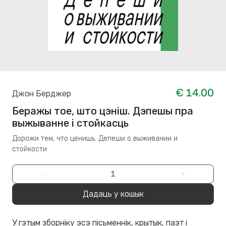
€ 14.00
Джон Берджер
Беражы тое, што цэніш. Дэпешы пра
выжыванне і стойкасць
Дорожи тем, что ценишь. Депеши о выживании и
стойкости
−
+
Дадаць у кошык
У гэтым зборніку эсэ пісьменнік, крытык, паэт і