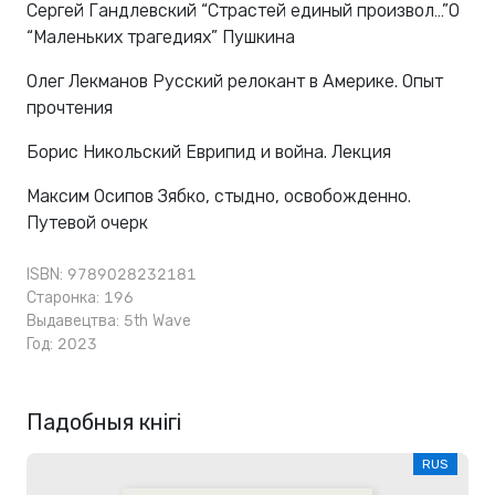
Сергей Гандлевский “Страстей единый произвол…”О
“Маленьких трагедиях” Пушкина
Олег Лекманов Русский релокант в Америке. Опыт
прочтения
Борис Никольский Еврипид и война. Лекция
Максим Осипов Зябко, стыдно, освобожденно.
Путевой очерк
ISBN: 9789028232181
Старонка: 196
Выдавецтва:
5th Wave
Год: 2023
Падобныя кнігі
RUS