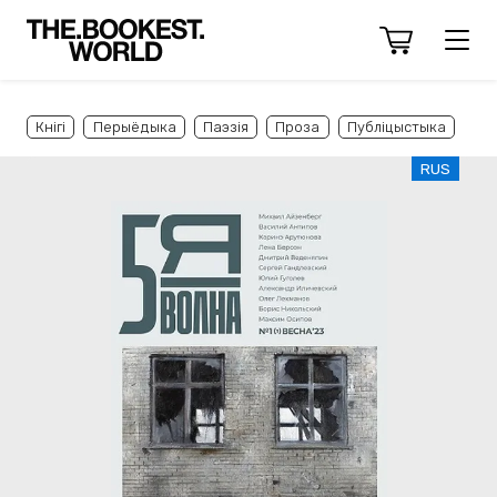
Кнігі
Перыёдыка
Паэзія
Проза
Публіцыстыка
RUS