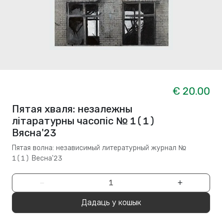
€ 20.00
Пятая хваля: незалежны
літаратурны часопіс № 1(1)
Вясна'23
Пятая волна: независимый литературный журнал №
1(1) Весна'23
−
+
Дадаць у кошык