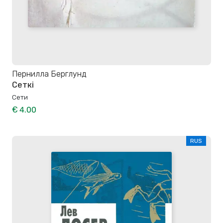
Пернилла Берглунд
Сеткі
Сети
€ 4.00
RUS