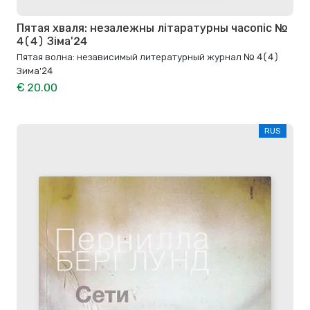
Пятая хваля: незалежны літаратурны часопіс №
4(4) Зіма'24
Пятая волна: независимый литературный журнал № 4(4)
Зима'24
€ 20.00
RUS