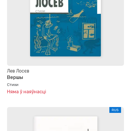
Лев Лосєв
Вершы
Стихи
Няма ў наяўнасці
RUS