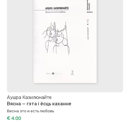
Аушра Казилюнайте
Вясна — гэта і ёсць каханне
Весна это и есть любовь
€ 4.00