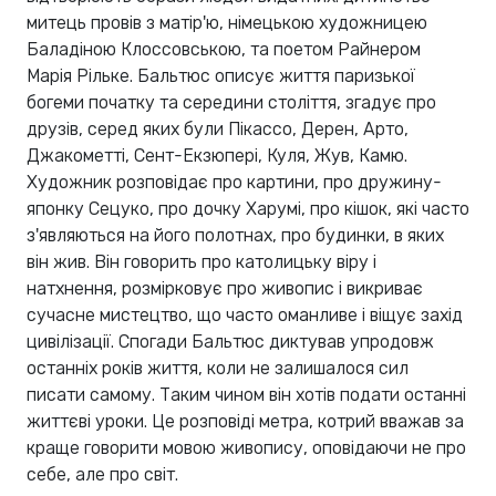
митець провів з матір'ю, німецькою художницею
Баладіною Клоссовською, та поетом Райнером
Марія Рільке. Бальтюс описує життя паризької
богеми початку та середини століття, згадує про
друзів, серед яких були Пікассо, Дерен, Арто,
Джакометті, Сент-Екзюпері, Куля, Жув, Камю.
Художник розповідає про картини, про дружину-
японку Сецуко, про дочку Харумі, про кішок, які часто
з'являються на його полотнах, про будинки, в яких
він жив. Він говорить про католицьку віру і
натхнення, розмірковує про живопис і викриває
сучасне мистецтво, що часто оманливе і віщує захід
цивілізації. Спогади Бальтюс диктував упродовж
останніх років життя, коли не залишалося сил
писати самому. Таким чином він хотів подати останні
життєві уроки. Це розповіді метра, котрий вважав за
краще говорити мовою живопису, оповідаючи не про
себе, але про світ.