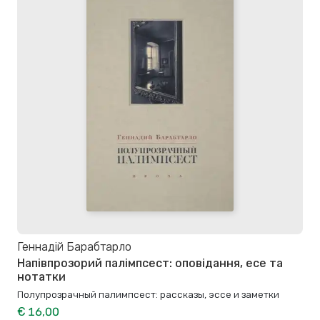
Геннадій Барабтарло
Напівпрозорий палімпсест: оповідання, есе та
нотатки
Полупрозрачный палимпсест: рассказы, эссе и заметки
€ 16,00