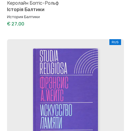
Керолайн Боггіс-Рольф
Історія Балтики
История Балтики
€ 27,00
RUS