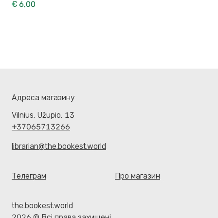
€ 6,00
Адреса магазину
Vilnius. Užupio, 13
+37065713266
librarian@the.bookest.world
Телеграм
Про магазин
the.bookest.world
2026 © Всі права захищені