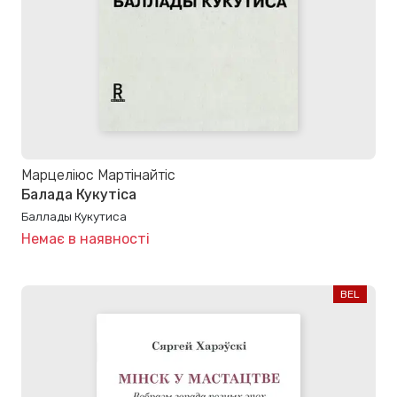
Марцеліюс Мартінайтіс
Балада Кукутіса
Баллады Кукутиса
Немає в наявності
BEL