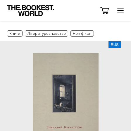
Книги
Літературознавство
Нон фікшн
RUS