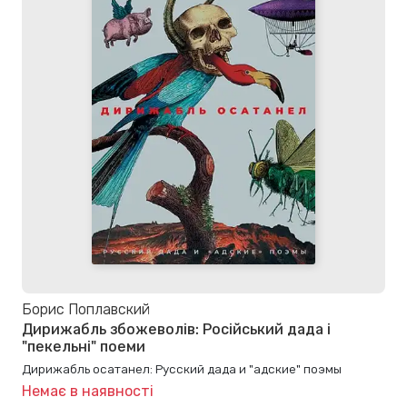
Борис Поплавский
Дирижабль збожеволів: Російський дада і
"пекельні" поеми
Дирижабль осатанел: Русский дада и "адские" поэмы
Немає в наявності