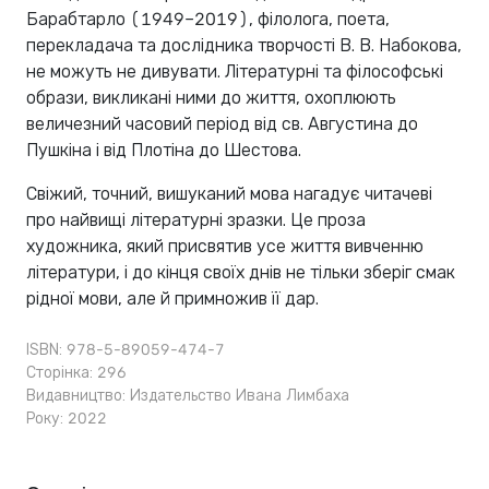
Барабтарло (1949–2019), філолога, поета,
перекладача та дослідника творчості В. В. Набокова,
не можуть не дивувати. Літературні та філософські
образи, викликані ними до життя, охоплюють
величезний часовий період від св. Августина до
Пушкіна і від Плотіна до Шестова.
Свіжий, точний, вишуканий мова нагадує читачеві
про найвищі літературні зразки. Це проза
художника, який присвятив усе життя вивченню
літератури, і до кінця своїх днів не тільки зберіг смак
рідної мови, але й примножив її дар.
ISBN: 978-5-89059-474-7
Сторінка: 296
Видавництво:
Издательство Ивана Лимбаха
Року: 2022