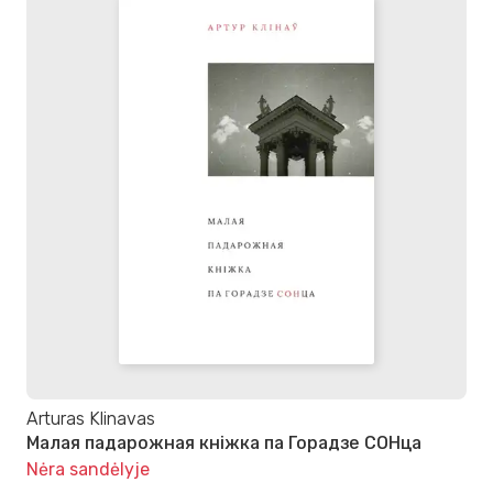
Arturas Klinavas
Малая падарожная кніжка па Горадзе СОНца
Nėra sandėlyje