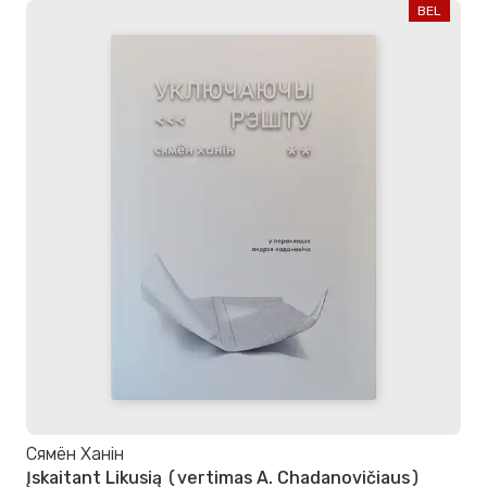
BEL
Сямён Ханін
Įskaitant Likusią (vertimas A. Chadanovičiaus)