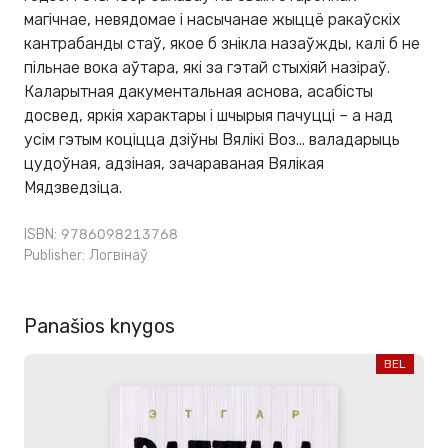
магічнае, невядомае і насычанае жыццё ракаўскіх
кантрабанды­ стаў, якое б знікла назаўжды, калі б не
пільнае вока аўтара, які за гэтай стыхіяй назіраў.
Каларытная дакументальная аснова, асабісты
досвед, яркія характары і шчырыя пачуцці – а над
усім гэтым коціцца дзіўны Вялікі Воз... валадарыць
цудоўная, адзіная, зачараваная Вялікая
Мядзведзіца.
ISBN: 9786098213768
Publisher:
Логвінаў
Panašios knygos
BEL