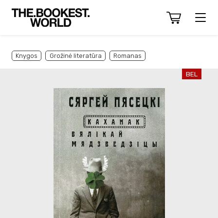
Knygos
Grožinė literatūra
Romanas
BEL