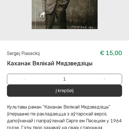
€ 15,00
Sergej Piaseckij
Каханак Вялікай Мядзведзіцы
−
+
Į krepšelį
Культавы раман “Каханак Вялікай Мядзведзіцы”
ўпершыню пе­ ракладаецца з аўтарскай версіі,
дапоўненай і папраўленай Сярге­ ем Пясецкім у 1964
годзе. Гэты твор захаваў на сваіх старонках