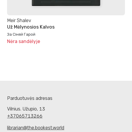
Meir Shalev
Už Mėlynosios Kalvos
За Сіняй Гарой
Nėra sandėlyje
Parduotuvės adresas
Vilnius. Užupio, 13
+37065713266
librarian@the.bookest.world