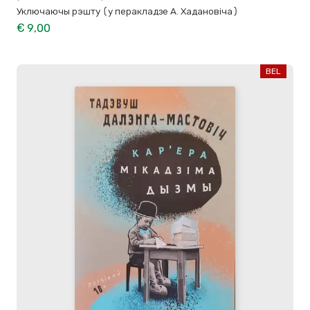
Уключаючы рэшту (у перакладзе А. Хадановіча)
€ 9,00
BEL