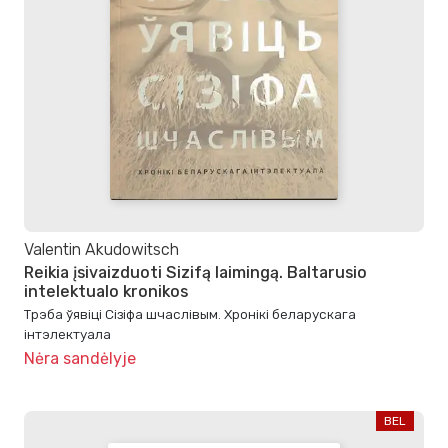
Valentin Akudowitsch
Reikia įsivaizduoti Sizifą laimingą. Baltarusio
intelektualo kronikos
Трэба ўявіці Сізіфа шчаслівым. Хронікі беларускага
інтэлектуала
Nėra sandėlyje
BEL