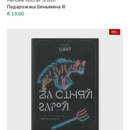
Mendele Mocher Sforim
Падарожжы Беньяміна ІІІ
€ 13,00
BEL