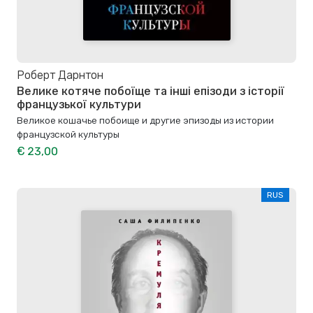
Роберт Дарнтон
Велике котяче побоїще та інші епізоди з історії
французької культури
Великое кошачье побоище и другие эпизоды из истории
французской культуры
€ 23,00
RUS