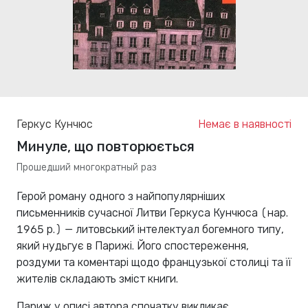
Геркус Кунчюс
Немає в наявності
Минуле, що повторюється
Прошедший многократный раз
Герой роману одного з найпопулярніших
письменників сучасної Литви Геркуса Кунчюса (нар.
1965 р.) — литовський інтелектуал богемного типу,
який нудьгує в Парижі. Його спостереження,
роздуми та коментарі щодо французької столиці та її
жителів складають зміст книги.
Париж у описі автора спочатку викликає