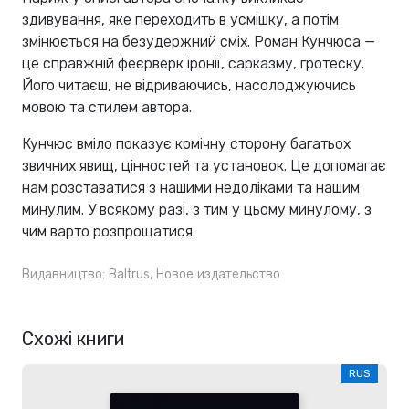
здивування, яке переходить в усмішку, а потім
змінюється на безудержний сміх. Роман Кунчюса —
це справжній феєрверк іронії, сарказму, гротеску.
Його читаєш, не відриваючись, насолоджуючись
мовою та стилем автора.
Кунчюс вміло показує комічну сторону багатьох
звичних явищ, цінностей та установок. Це допомагає
нам розставатися з нашими недоліками та нашим
минулим. У всякому разі, з тим у цьому минулому, з
чим варто розпрощатися.
Видавництво:
Baltrus
,
Новое издательство
Схожі книги
RUS