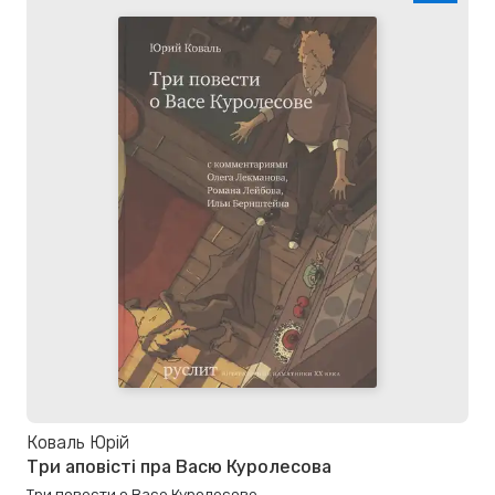
Коваль Юрій
Три аповісті пра Васю Куролесова
Три повести о Васе Куролесове