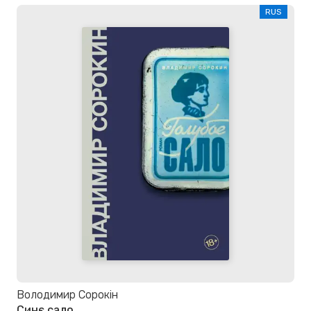
RUS
Володимир Сорокін
Синє сало