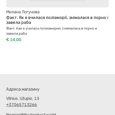
Милана Логунова
Факт. Як я вчилася поліаморії, знімалася в порно і
завела раба
Факт. Как я училась полиамории, снималась в порно и
завела раба
€ 14,00
Адреса магазину
Vilnius. Užupio, 13
+37065713266
librarian@the.bookest.world