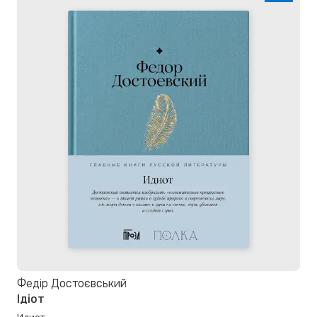
Федір Достоєвський
Ідіот
Идиот