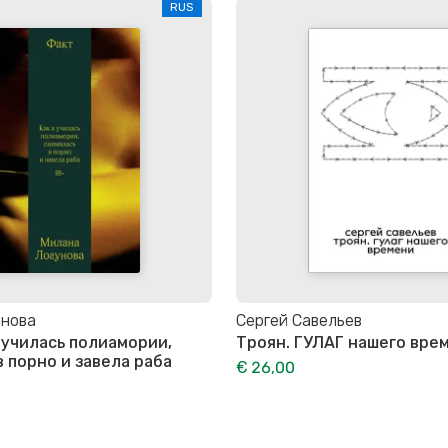
RUS
унова
Сергей Савельев
я училась полиамории,
Троян. ГУЛАГ нашего вре
в порно и завела раба
€ 26,00