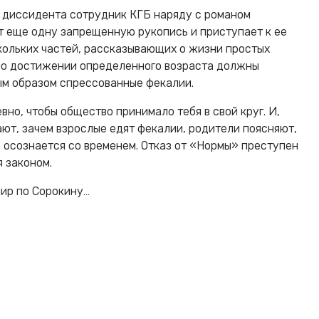
е диссидента сотрудник КГБ наряду с романом
 еще одну запрещенную рукопись и приступает к ее
скольких частей, рассказывающих о жизни простых
по достижении определенного возраста должны
ым образом спрессованные фекалии.
но, чтобы общество принимало тебя в свой круг. И,
ают, зачем взрослые едят фекалии, родители поясняют,
а осознается со временем. Отказ от «Нормы» преступен
 законом.
мир по Сорокину…