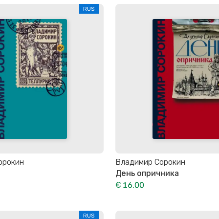
RUS
орокин
Владимир Сорокин
День опричника
€ 16,00
RUS