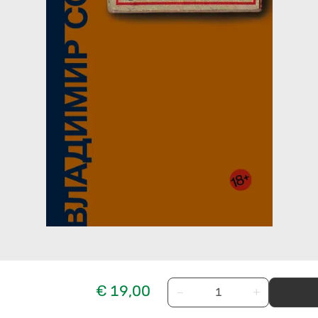
€ 19,00
−
+