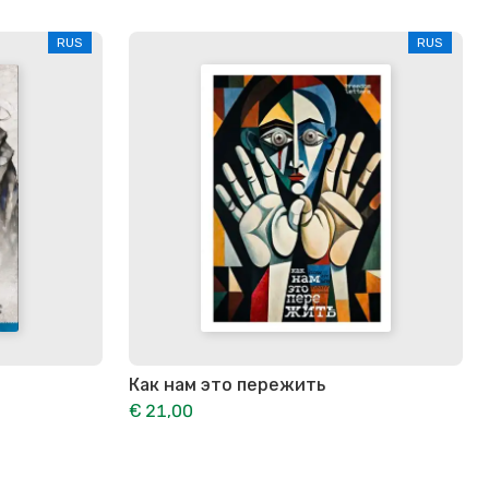
RUS
RUS
Как нам это пережить
€ 21,00