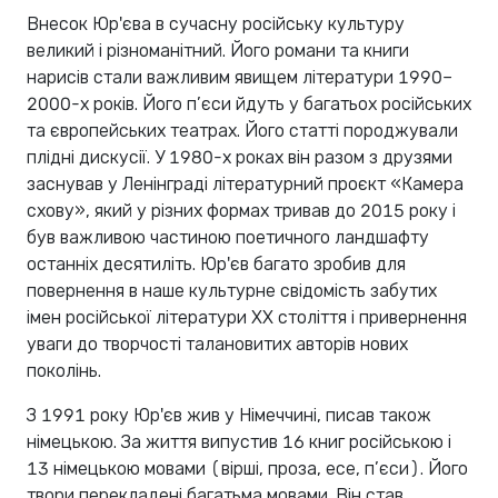
Внесок Юр'єва в сучасну російську культуру
великий і різноманітний. Його романи та книги
нарисів стали важливим явищем літератури 1990–
2000-х років. Його п’єси йдуть у багатьох російських
та європейських театрах. Його статті породжували
плідні дискусії. У 1980-х роках він разом з друзями
заснував у Ленінграді літературний проєкт «Камера
схову», який у різних формах тривав до 2015 року і
був важливою частиною поетичного ландшафту
останніх десятиліть. Юр'єв багато зробив для
повернення в наше культурне свідомість забутих
імен російської літератури XX століття і привернення
уваги до творчості талановитих авторів нових
поколінь.
З 1991 року Юр'єв жив у Німеччині, писав також
німецькою. За життя випустив 16 книг російською і
13 німецькою мовами (вірші, проза, есе, п’єси). Його
твори перекладені багатьма мовами. Він став