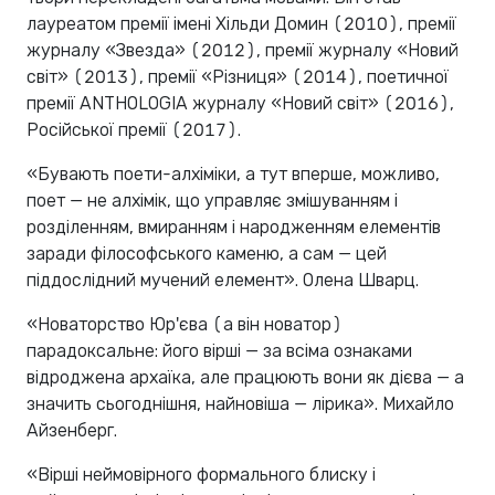
лауреатом премії імені Хільди Домин (2010), премії
журналу «Звезда» (2012), премії журналу «Новий
світ» (2013), премії «Різниця» (2014), поетичної
премії ANTHOLOGIA журналу «Новий світ» (2016),
Російської премії (2017).
«Бувають поети-алхіміки, а тут вперше, можливо,
поет — не алхімік, що управляє змішуванням і
розділенням, вмиранням і народженням елементів
заради філософського каменю, а сам — цей
піддослідний мучений елемент». Олена Шварц.
«Новаторство Юр'єва (а він новатор)
парадоксальне: його вірші — за всіма ознаками
відроджена архаїка, але працюють вони як дієва — а
значить сьогоднішня, найновіша — лірика». Михайло
Айзенберг.
«Вірші неймовірного формального блиску і