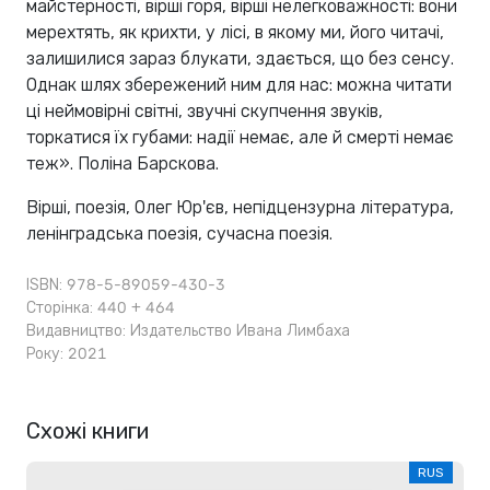
майстерності, вірші горя, вірші нелегковажності: вони
мерехтять, як крихти, у лісі, в якому ми, його читачі,
залишилися зараз блукати, здається, що без сенсу.
Однак шлях збережений ним для нас: можна читати
ці неймовірні світні, звучні скупчення звуків,
торкатися їх губами: надії немає, але й смерті немає
теж». Поліна Барскова.
Вірші, поезія, Олег Юр'єв, непідцензурна література,
ленінградська поезія, сучасна поезія.
ISBN: 978-5-89059-430-3
Сторінка: 440 + 464
Видавництво:
Издательство Ивана Лимбаха
Року: 2021
Схожі книги
RUS