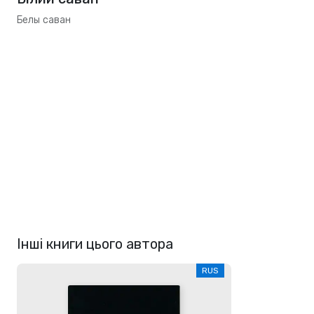
Белы саван
Інші книги цього автора
RUS