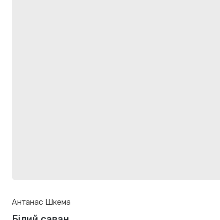
Антанас Шкема
Білий саван