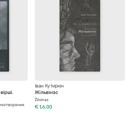
Іван Кутиркін
вірші.
Жільвінас
Žilvinas
ихотворения.
€ 16,00