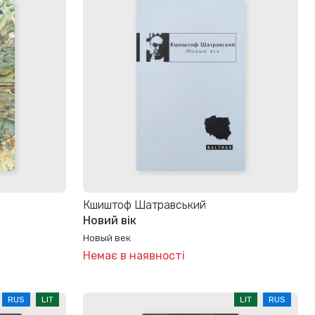
Кшиштоф Шатравський
Новий вік
Новый век
Немає в наявності
RUS
LIT
LIT
RUS