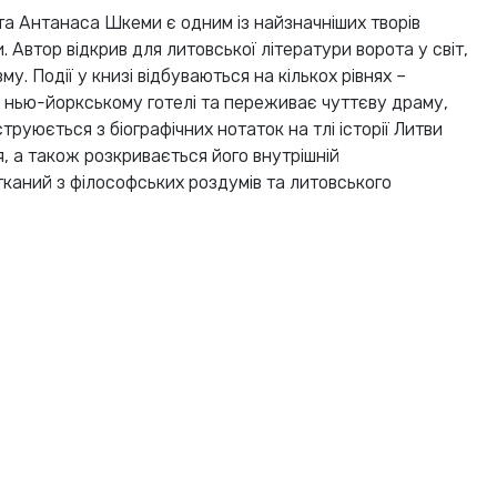
а Антанаса Шкеми є одним із найзначніших творів
. Автор відкрив для литовської літератури ворота у світ,
зму. Події у книзі відбуваються на кількох рівнях –
 нью-йоркському готелі та переживає чуттєву драму,
руюється з біографічних нотаток на тлі історії Литви
, а також розкривається його внутрішній
тканий з філософських роздумів та литовського