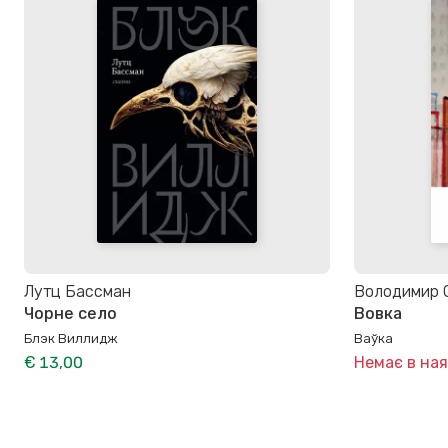
Лутц Бассман
Володимир 
Чорне село
Вовка
Блэк Виллидж
Ваўка
€ 13,00
Немає в ная