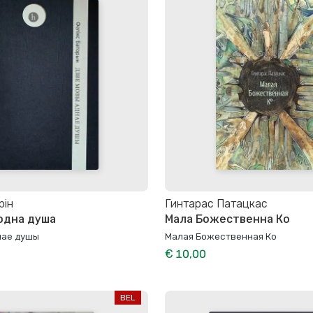
рін
Гинтарас Патацкас
 одна душа
Мала Божественна Ко
нае душы
Малая Божественная Ко
€ 10,00
BEL