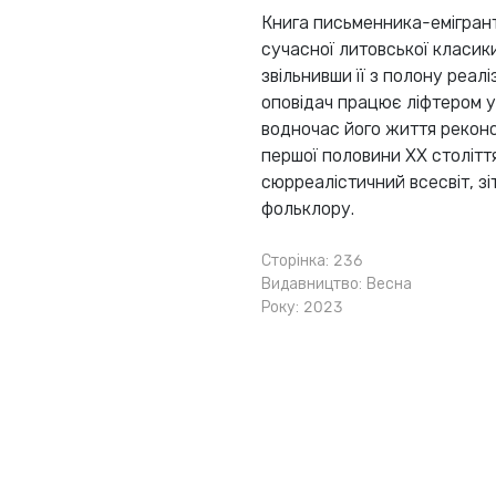
Книга письменника-емігрант
сучасної литовської класики
звільнивши її з полону реалі
оповідач працює ліфтером у
водночас його життя реконст
першої половини XX століття
сюрреалістичний всесвіт, зі
фольклору.
Сторінка: 236
Видавництво:
Весна
Року: 2023