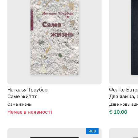
Наталья Трауберг
Фелікс Бато
Саме життя
Два языка,
Сама жизнь
Дзве мовы ад
Немає в наявності
€ 10,00
RUS