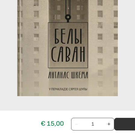
€ 15,00
−
+