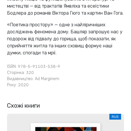
мистецтві — від трактатів Ямвліха та есеїстики
Бодлера до романів Віктора Гюго та картин Ван Гога.
«Поетика простору» — одне з найліричніших
досліджень феномена дому. Башляр запрошує нас у
подорож від підвалу до горища, щоб показати, як
сприйняття житла та інших сховищ формує наші
думки, спогади та мрії.
ISBN: 978-5-91103-538-9
Сторінка: 320
Видавництво:
Ad Marginem
Року: 2020
Схожі книги
RUS