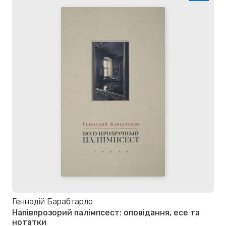
Геннадій Барабтарло
Напівпрозорий палімпсест: оповідання, есе та
нотатки