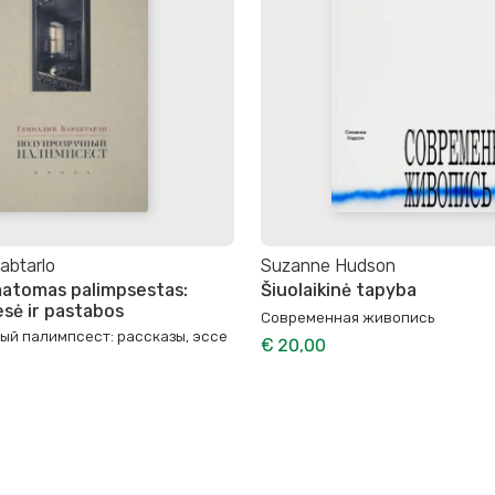
abtarlo
Suzanne Hudson
atomas palimpsestas:
Šiuolaikinė tapyba
esė ir pastabos
Современная живопись
ый палимпсест: рассказы, эссе
€ 20,00