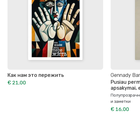
Как нам это пережить
Gennady Bar
Pusiau perm
€ 21,00
apsakymai, 
Полупрозрачн
и заметки
€ 16,00