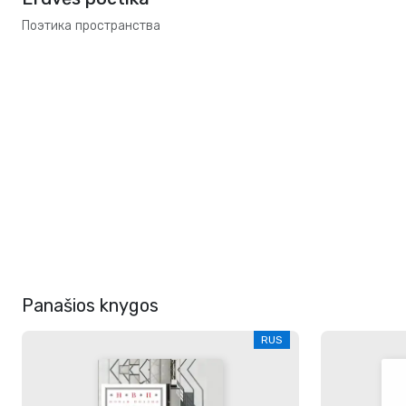
Поэтика пространства
Panašios knygos
RUS