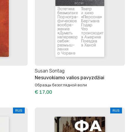
Susan Sontag
Nesuvokiamo valios pavyzdžiai
Образцы безоглядной воли
€ 17,00
RUS
RUS