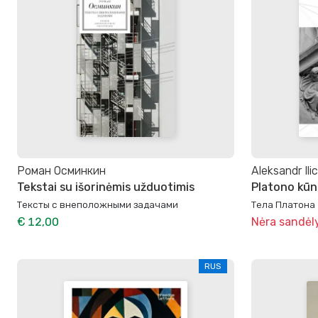
Роман Осминкин
Aleksandr Il
Tekstai su išorinėmis užduotimis
Platono kūn
Тексты с внеположными задачами
Тела Платона
€ 12,00
Nėra sandėl
RUS