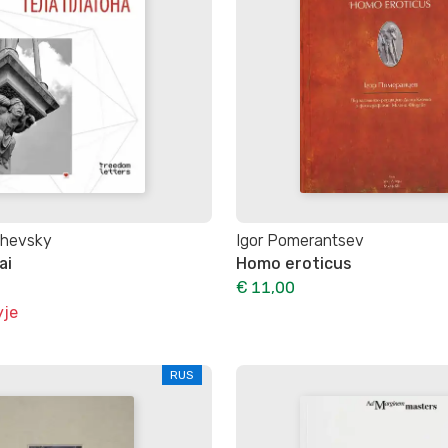
ichevsky
Igor Pomerantsev
ai
Homo eroticus
€ 11,00
yje
RUS