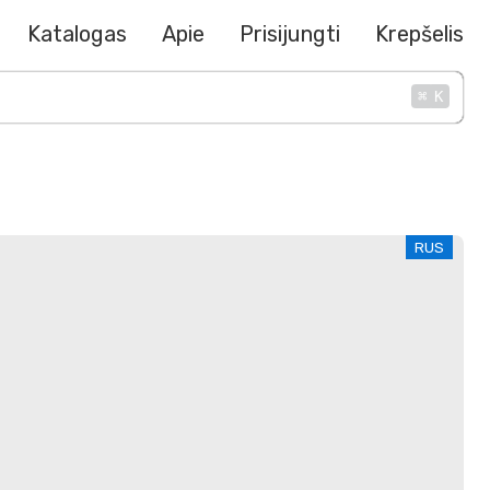
Katalogas
Apie
Prisijungti
Krepšelis
⌘
K
RUS