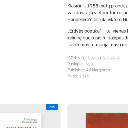
Klasikinis 1958 metų prancūz
vaizdams, jų vietai ir funkcija
Baudelaire'o esė iki Viktoro 
„Erdvės poetika“ – tai vienas
kelionę nuo rūsio iki palėpės,
suvokimas formuoja mūsų minti
ISBN: 978-5-91103-538-9
Puslapiai: 320
Publisher:
Ad Marginem
Metai: 2020
RUS