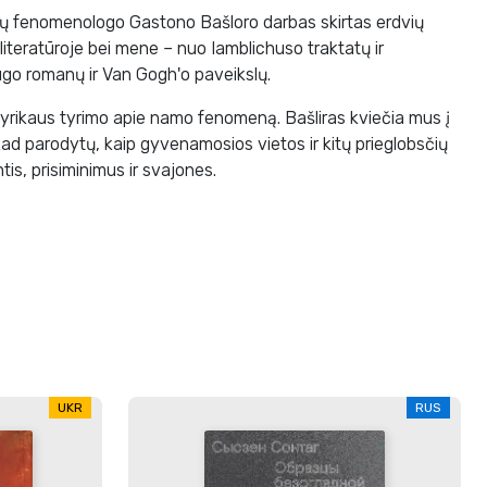
ų fenomenologo Gastono Bašloro darbas skirtas erdvių
i literatūroje bei mene – nuo Iamblichuso traktatų ir
Hugo romanų ir Van Gogh'o paveikslų.
 lyrikaus tyrimo apie namo fenomeną. Bašliras kviečia mus į
 kad parodytų, kaip gyvenamosios vietos ir kitų prieglobsčių
s, prisiminimus ir svajones.
UKR
RUS