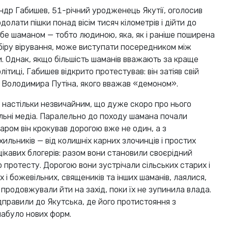
ндр Габишев, 51-річний уродженець Якутії, оголосив
долати пішки понад вісім тисяч кілометрів і дійти до
бе шаманом — тобто людиною, яка, як і раніше поширена
Сибіру вірування, може виступати посередником між
. Однак, якщо більшість шаманів вважають за краще
літиці, Габишев відкрито протестував: він затіяв свій
я Володимира Путіна, якого вважав «демоном».
 настільки незвичайним, що дуже скоро про нього
льні медіа. Паралельно до походу шамана почали
ром він крокував дорогою вже не один, а з
ильників — від колишніх карних злочинців і простих
 цікавих блогерів: разом вони становили своєрідний
 протесту. Дорогою вони зустрічали сільських старих і
х і божевільних, священиків та інших шаманів, лаялися,
і продовжували йти на захід, поки їх не зупинила влада.
правили до Якутська, де його протистояння з
абуло нових форм.