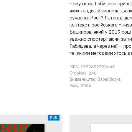
Чому похід Габишева привер
яких традицій виросла ця акц
сучасної Росії? Як похід ша
контексті російського «низо
Башкиров, який у 2019 році 
уважно спостерігаючи за ти
Габишева, а через неї — про
те, якими методами хтось да
ISBN: 9789659329649
Сторінка: 240
Видавництво:
Babel Books
Року: 2026
RUS