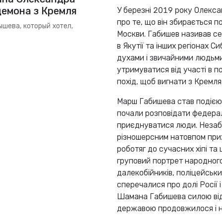
 демона з Кремля
У березні 2019 року Олекса
про те, що він збирається по
шева, который хотел,
Москви. Габишев називав се
в Якутії та інших регіонах 
духами і звичайними людьми
утримуватися від участі в по
похід, щоб вигнати з Кремл
Марш Габишева став подією
почали розповідати федера
приєднуватися люди. Незаба
різношерсним натовпом прих
роботяг до сучасних хіпі та
груповий портрет народного
далекобійників, поліцейськи
сперечалися про долі Росії 
Шамана Габишева силою від
державою продовжилося і н