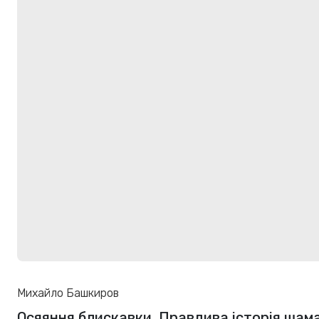
Михайло Башкиров
Осяяння блискавки. Правдива історія шам