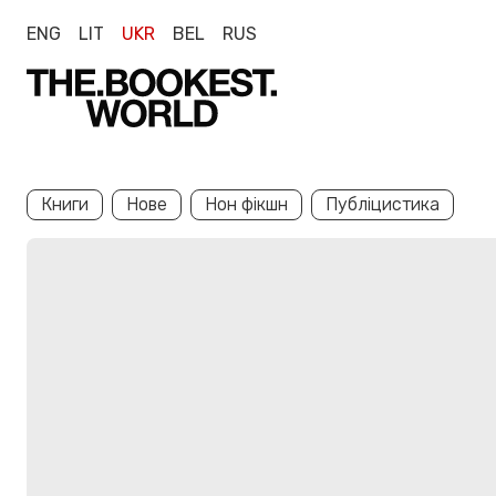
ENG
LIT
UKR
BEL
RUS
Книги
Нове
Нон фікшн
Публіцистика