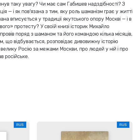
нув таку увагу? Чи має сам Габишев надздібності? З
ія — і як пов'язана з тим, яку роль шаманізм грає у житті
мана вписується у традиції якутського опору Москві — і в
вого» протесту? У своїй книзі історик Михайло
провів поряд з шаманом та його командою кілька місяців,
м, що відбувається, розповідає дивовижну історію
 велику Росію за межами Москви, про людей у ​​ній і про
в російське.
RUS
RUS