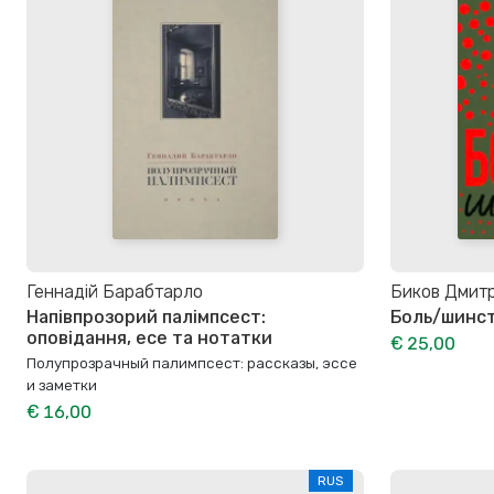
Геннадій Барабтарло
Биков Дмит
Напівпрозорий палімпсест:
Боль/шинс
оповідання, есе та нотатки
€ 25,00
Полупрозрачный палимпсест: рассказы, эссе
и заметки
€ 16,00
RUS