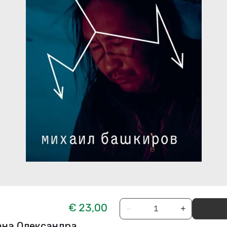
€ 23,00
−
+
ана Олександра