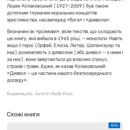
Лєшек Колаковський (1927–2009) був також
дотепним тлумачем моральних концептів
християнства, насамперед «бога» і «диявола».
Визначені як «розмови», вісім текстів, що складають
цю книгу, яка вийшла в 1965 році, — монологи. Навіть
якщо її герої (Орфей, Елоїза, Лютер, Шопенгауер та
інші) розмовляють з дияволом (або диявол — з ними і
за них), вони звертаються до власних спокус,
страхів і травм. Адже, як казав Колаковський:
«Диявол — це частина нашого безпосереднього
досвіду».
Видавництво:
Jaromir Hladik Press
Схожі книги
RUS