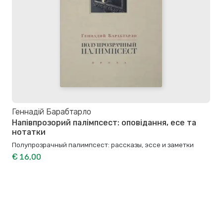
Геннадій Барабтарло
Напівпрозорий палімпсест: оповідання, есе та
нотатки
Полупрозрачный палимпсест: рассказы, эссе и заметки
€ 16,00