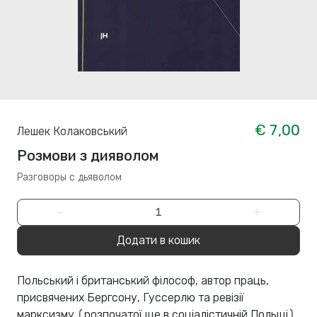
€ 7,00
Лешек Колаковський
Розмови з дияволом
Разговоры с дьяволом
−
+
Додати в кошик
Польський і британський філософ, автор праць,
присвячених Бергсону, Гуссерлю та ревізії
марксизму (розпочатої ще в соціалістичній Польщі),