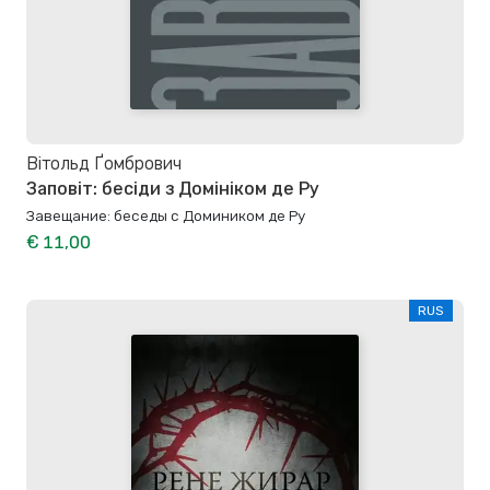
Вітольд Ґомбрович
Заповіт: бесіди з Домініком де Ру
Завещание: беседы с Домиником де Ру
€ 11,00
RUS