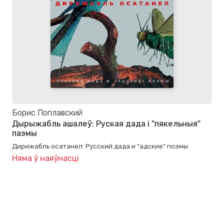
Борис Поплавский
Дырыжабль ашалеў: Руская дада і "пякельныя"
паэмы
Дирижабль осатанел: Русский дада и "адские" поэмы
Няма ў наяўнасці