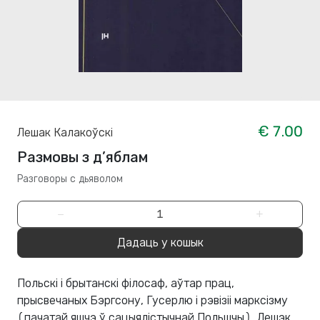
€ 7.00
Лешак Калакоўскі
Размовы з д’яблам
Разговоры с дьяволом
−
+
Дадаць у кошык
Польскі і брытанскі філосаф, аўтар прац,
прысвечаных Бэргсону, Гусерлю і рэвізіі марксізму
(пачатай яшчэ ў сацыялістычнай Польшчы), Лешэк