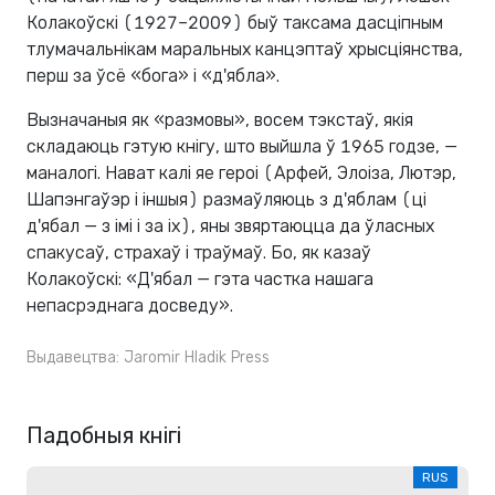
Колакоўскі (1927–2009) быў таксама дасціпным
тлумачальнікам маральных канцэптаў хрысціянства,
перш за ўсё «бога» і «д'ябла».
Вызначаныя як «размовы», восем тэкстаў, якія
складаюць гэтую кнігу, што выйшла ў 1965 годзе, —
маналогі. Нават калі яе героі (Арфей, Элоіза, Лютэр,
Шапэнгаўэр і іншыя) размаўляюць з д'яблам (ці
д'ябал — з імі і за іх), яны звяртаюцца да ўласных
спакусаў, страхаў і траўмаў. Бо, як казаў
Колакоўскі: «Д'ябал — гэта частка нашага
непасрэднага досведу».
Выдавецтва:
Jaromir Hladik Press
Падобныя кнігі
RUS