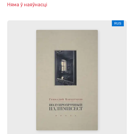
Няма ў наяўнасці
RUS