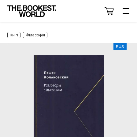
Кнігі
Філасофія
RUS