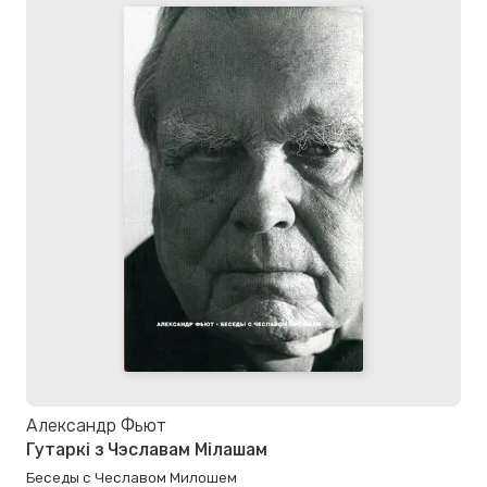
Александр Фьют
Гутаркі з Чэславам Мілашам
Беседы с Чеславом Милошем