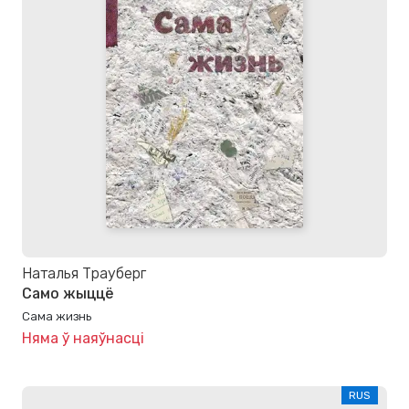
Наталья Трауберг
Само жыццё
Сама жизнь
Няма ў наяўнасці
RUS