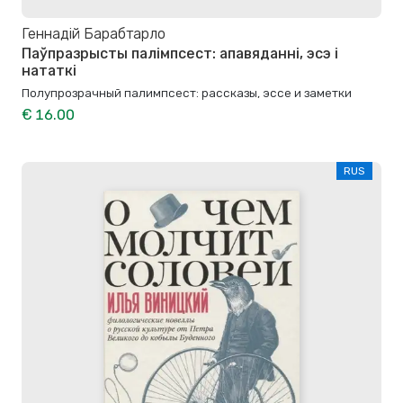
Геннадій Барабтарло
Паўпразрысты палімпсест: апавяданні, эсэ і
нататкі
Полупрозрачный палимпсест: рассказы, эссе и заметки
€ 16.00
RUS