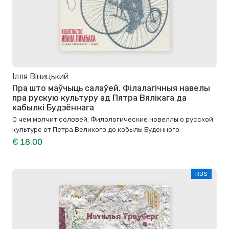
Ілля Віницький
Пра што маўчыць салаўей. Філалагічныя навелы
пра рускую культуру ад Пятра Вялікага да
кабылкі Будзённага
О чем молчит соловей. Филологические новеллы о русской
культуре от Петра Великого до кобылы Буденного
€ 18.00
RUS