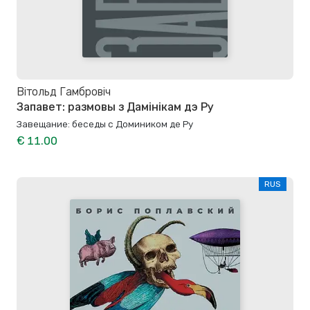
Вітольд Гамбровіч
Запавет: размовы з Дамінікам дэ Ру
Завещание: беседы с Домиником де Ру
€ 11.00
RUS