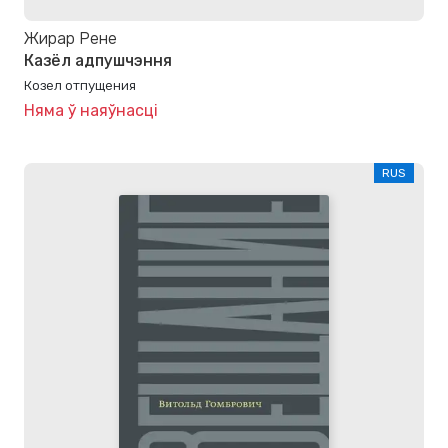
Жирар Рене
Казёл адпушчэння
Козел отпущения
Няма ў наяўнасці
RUS