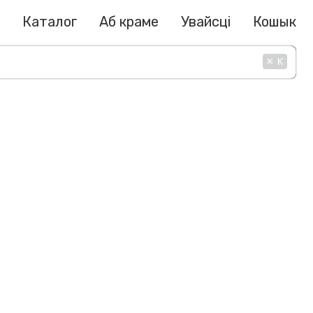
Каталог
Аб краме
Увайсці
Кошык
⌘
K