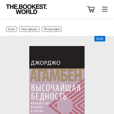
Кнігі
Нон фікшн
Філасофія
RUS