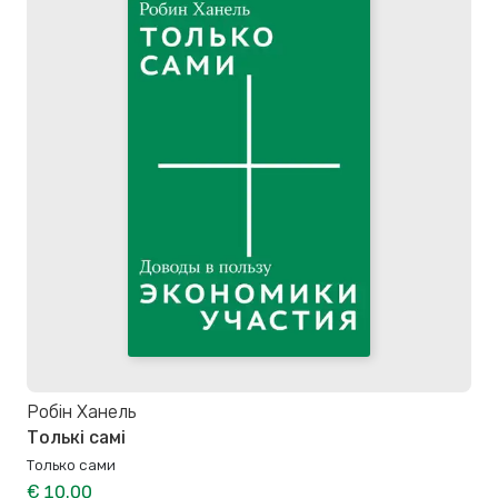
Робiн Ханель
Толькі самі
Только сами
€ 10.00