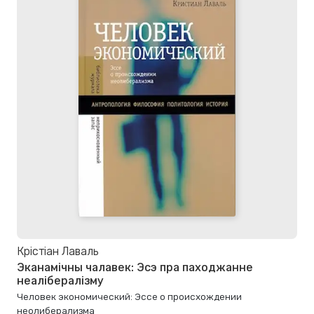
Крістіан Лаваль
Эканамічны чалавек: Эсэ пра паходжанне
неалібералізму
Человек экономический: Эссе о происхождении
неолиберализма