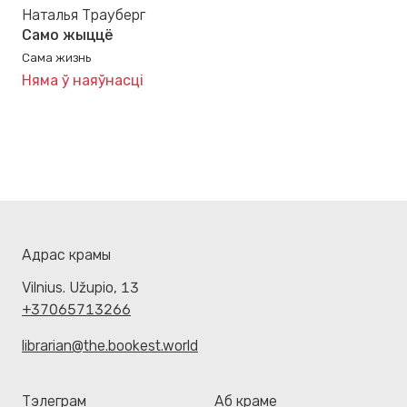
Наталья Трауберг
Само жыццё
Сама жизнь
Няма ў наяўнасці
Адрас крамы
Vilnius. Užupio, 13
+37065713266
librarian@the.bookest.world
Тэлеграм
Аб краме