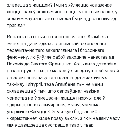
зліваецца з жыццём? І чым з'яўляецца чалавечае
жыццё, калі ў кожным яго жэсце, у кожным слове, у
кожным маўчанні яно не можа быць адрозненым ад
правіла?
Менавіта на гэтыя пытанні новая кніга Агамбена
імкнецца даць адказ з дапамогай захопленага
перачытання таго захапляльнага і бяздоннага
феномену, які ўяўляе сабой заходняе манаства ад
Пахомія да Святога Францішка. Хоць кніга дэталёва
рэканструюе жыццё манахаў з яе дакучлівай увагай
да адлічвання часу і да правіла, да аскетычных
тэхнікаў і літургіі, тэза Агамбена тым не менш
складаецца ў тым, што сапраўдная навізна
манаства не ў змешванні жыцця і нормы, але ў
адкрыцці новага вымярэння, у якім, магчыма,
упершыню «жыццё» «высокую беднасць» і
«карыстанне» кідае праву выклік, з якім нашаму часу
яшчэ давядзецца сустрэцца твар у твар.