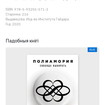
ISBN: 978-5-93255-571-2
Старонка: 216
Выдавецтва:
Изд-во Института Гайдара
Год: 2020
Падобныя кнігі
RUS