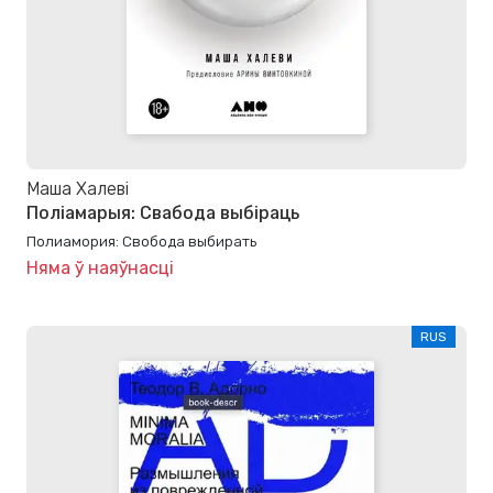
Маша Халеві
Поліамарыя: Свабода выбіраць
Полиамория: Свобода выбирать
Няма ў наяўнасці
RUS