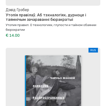
Дэвід Грэбер
Утопія правілаў. Аб тэхналогіях, дурноце і
таямнічым зачараванні бюракратыі
Утопия правил. О технологиях, глупости и тайном обаянии
бюрократии
€ 14.00
RUS