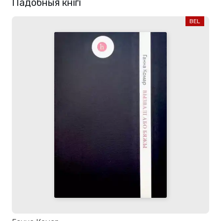
Падобныя кнігі
BEL