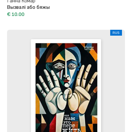
Ганна Комар
Вызвалi або бяжы
€ 10.00
RUS