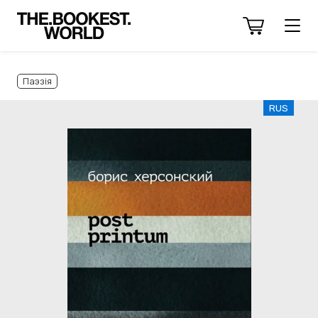
Паэзія
RUS