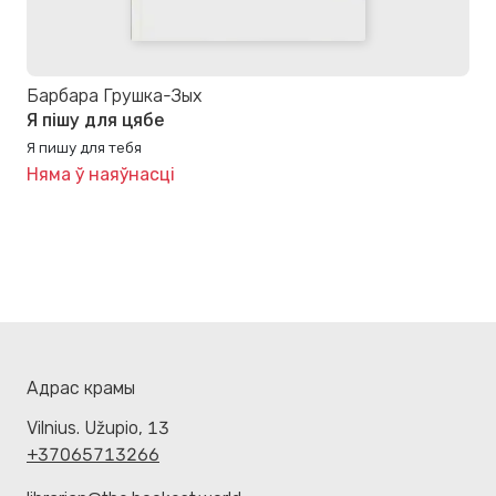
Барбара Грушка-Зых
Я пішу для цябе
Я пишу для тебя
Няма ў наяўнасці
Адрас крамы
Vilnius. Užupio, 13
+37065713266