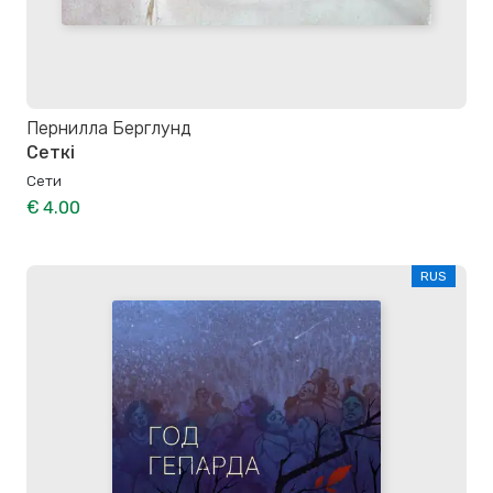
Пернилла Берглунд
Сеткі
Сети
€ 4.00
RUS