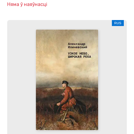
Няма ў наяўнасці
RUS