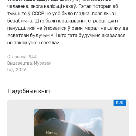
чалавека, якога калісьці кахаў. Гэтая гісторыя аб
тым, што ў СССР не ўсё было гладка, правільна і
безаблічна. Што былі перажыванні, страсці, цягі і
пачуцці, якія не ўпісваліся ў рамкі маралі на шляху да
«светлай будучыні». І што гэта будучыня аказалася
не такой ужо і светлай.
Старонка: 544
Выдавецтва:
Муравей
Год: 2026
Падобныя кнігі
RUS