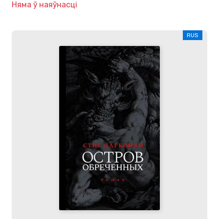
Няма ў наяўнасці
RUS