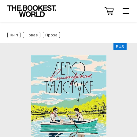
Кнігі
Новае
Проза
RUS