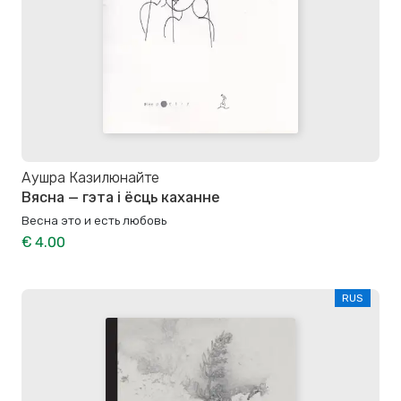
Аушра Казилюнайте
Вясна — гэта і ёсць каханне
Весна это и есть любовь
€ 4.00
RUS