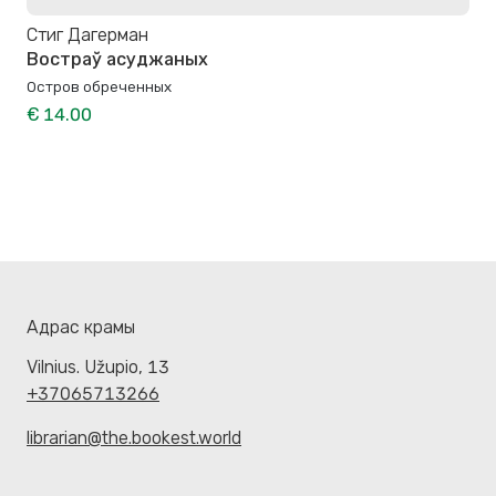
Стиг Дагерман
Востраў асуджаных
Остров обреченных
€ 14.00
Адрас крамы
Vilnius. Užupio, 13
+37065713266
librarian@the.bookest.world