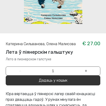
€ 27.00
Катерина Сильванова
,
Олена Малисова
Лета ў піянерскім гальштуку
Лето в пионерском галстуке
−
+
Дадаць у кошык
Юра вяртаецца ў піянерскі лагер сваёй юнацкасці
праз дваццаць гадоў. У руінах мінулага ён
спадзяецца адшукаць шлях у сучаснасць, да