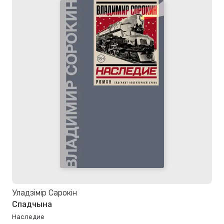
Уладзімір Сарокін
Спадчына
Наследие