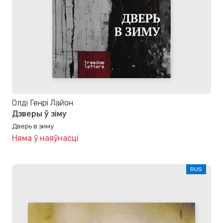
Олді Генрі Лайон
Дзверы ў зіму
Дверь в зиму
Няма ў наяўнасці
RUS