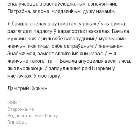
спалучаецца з распаўсюджанымі азначэннямі.
Патрэбна, вядома, «лядзянiчымi душу начамі».
Я бачыла анёлаў з аўтаматамі ў руках / яны сумна
разглядалі падлогу ў аэрапортах і вакзалах. Бачыла
мужчын, якія лічылі сябе сапраўднымі / мужчынамі і
жанчын, якія лічылі сябе сапраўднымі / жанчынамі.
Знаёмячыся, замест свайго імя яны казалі / — я
жанчына такога-та —. Бачыла апусцелыя вёскі, лясы,
якія высякаюць, / запруджаныя рэкі і цэрквы ў
мястэчках. У люстэрку.
Дзмітрый Кузьмін
ISBN: '-
Старонка: 48
Выдавецтва:
Free Poetry
Год: 2021