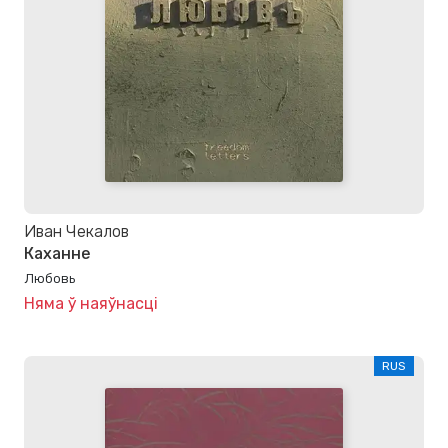
Иван Чекалов
Каханне
Любовь
Няма ў наяўнасці
RUS