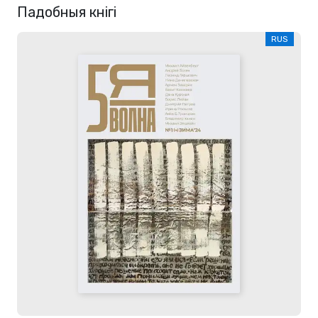
Падобныя кнігі
RUS