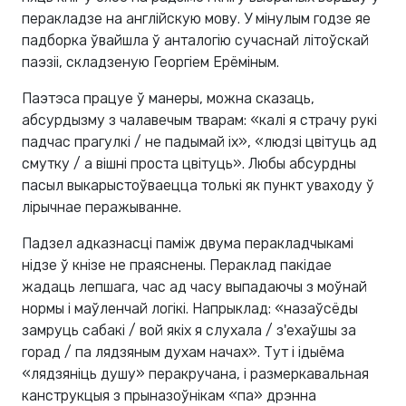
перакладзе на англійскую мову. У мінулым годзе яе
падборка ўвайшла ў анталогію сучаснай літоўскай
паэзіі, складзеную Георгіем Ерёміным.
Паэтэса працуе ў манеры, можна сказаць,
абсурдызму з чалавечым тварам: «калі я страчу рукі
падчас прагулкі / не падымай іх», «людзі цвітуць ад
смутку / а вішні проста цвітуць». Любы абсурдны
пасыл выкарыстоўваецца толькі як пункт уваходу ў
лірычнае перажыванне.
Падзел адказнасці паміж двума перакладчыкамі
нідзе ў кнізе не праяснены. Пераклад пакідае
жадаць лепшага, час ад часу выпадаючы з моўнай
нормы і маўленчай логікі. Напрыклад: «назаўсёды
замруць сабакі / вой якіх я слухала / з'ехаўшы за
горад / па лядзяным духам начах». Тут і ідыёма
«лядзянiць душу» перакручана, і размеркавальная
канструкцыя з прыназоўнікам «па» дрэнна