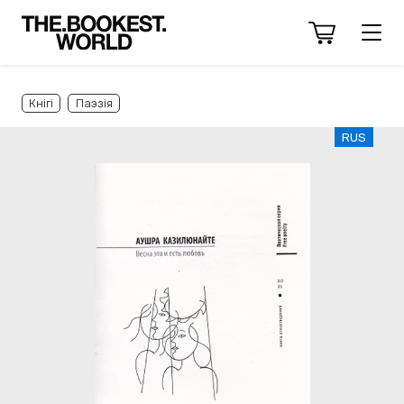
Кнігі
Паэзія
RUS