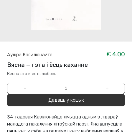
€ 4.00
Аушра Казилюнайте
Вясна — гэта і ёсць каханне
Весна это и есть любовь
−
+
Дадаць у кошык
34-гадовая Казілюнайце лічыцца адным з лідараў
маладога пакалення літоўскай паэзіі. Яна выпусціла
пяць кніг у сябе на радзіме і кнігу выбраных вершаў у