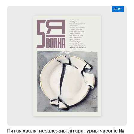
RUS
Пятая хваля: незалежны літаратурны часопіс №