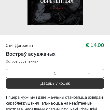
€ 14.00
Стиг Дагерман
Востраў асуджаных
Остров обреченных
−
+
Дадаць у кошык
Пяцёра мужчын і дзве жанчыны становяцца ахвярамі
караблекрушэння і апынаюцца на неабітаемым
востраве, населеным сляпымі птушкамі і гіганцкімі