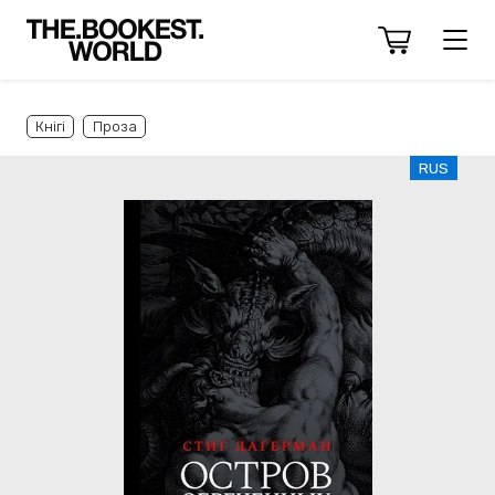
Кнігі
Проза
RUS