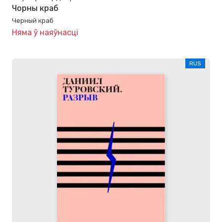
Чорны краб
Черный краб
Няма ў наяўнасці
RUS