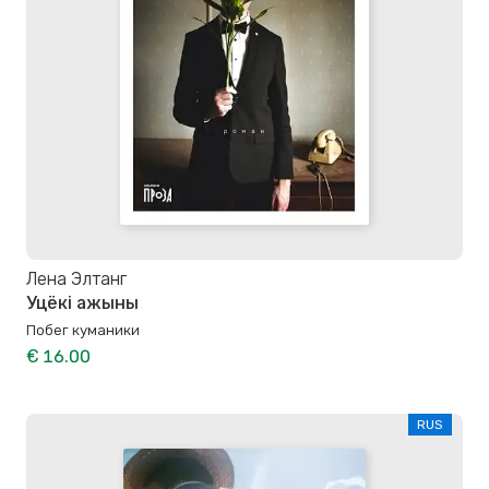
Лена Элтанг
Уцёкі ажыны
Побег куманики
€ 16.00
RUS