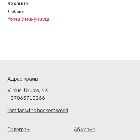
Каханне
Любовь
Няма ў наяўнасці
Адрас крамы
Vilnius. Užupio, 13
+37065713266
librarian@the.bookest.world
Тэлеграм
Аб краме