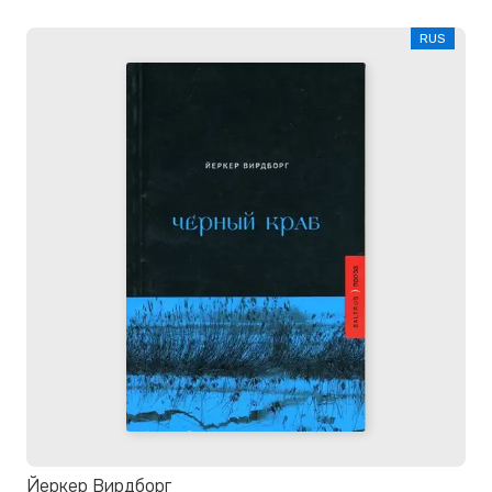
RUS
Йеркер Вирдборг