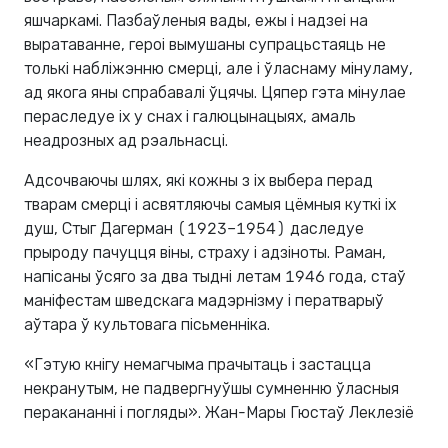
яшчаркамі. Пазбаўленыя вады, ежы і надзеі на
выратаванне, героі вымушаны супрацьстаяць не
толькі набліжэнню смерці, але і ўласнаму мінуламу,
ад якога яны спрабавалі ўцячы. Цяпер гэта мінулае
пераследуе іх у снах і галюцынацыях, амаль
неадрозных ад рэальнасці.
Адсочваючы шлях, які кожны з іх выбера перад
тварам смерці і асвятляючы самыя цёмныя куткі іх
душ, Стыг Дагерман (1923–1954) даследуе
прыроду пачуцця віны, страху і адзіноты. Раман,
напісаны ўсяго за два тыдні летам 1946 года, стаў
маніфестам шведскага мадэрнізму і ператварыў
аўтара ў культовага пісьменніка.
«Гэтую кнігу немагчыма прачытаць і застацца
некранутым, не падвергнуўшы сумненню ўласныя
перакананні і погляды». Жан-Мары Гюстаў Леклезіё