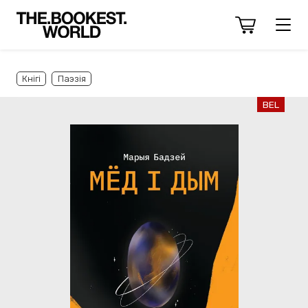
Кнігі
Паэзія
BEL