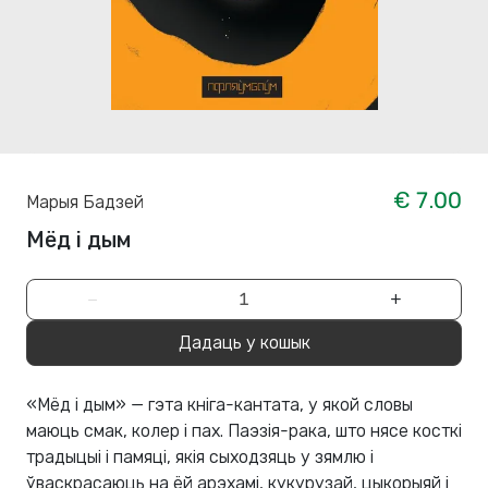
€ 7.00
Марыя Бадзей
Мёд і дым
−
+
Дадаць у кошык
«Мёд і дым» — гэта кніга-кантата, у якой словы
маюць смак, колер і пах. Паэзія-рака, што нясе косткі
традыцыі і памяці, якія сыходзяць у зямлю і
ўваскрасаюць на ёй арэхамі, кукурузай, цыкорыяй і