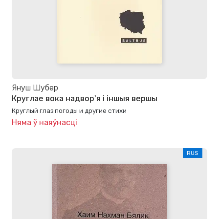
Януш Шубер
Круглае вока надвор'я і іншыя вершы
Круглый глаз погоды и другие стихи
Няма ў наяўнасці
RUS