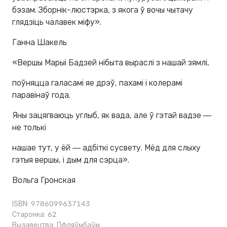
бэзам. Зборнік-люстэрка, з якога ў вочы чытачу
глядзіць чалавек міфу».
Ганна Шакель
«Вершы Марыі Бадзей нібыта выраслі з нашай зямлі,
поўняцца галасамі яе дрэў, пахамі і колерамі
паравінаў года.
Яны зацягваюць углыб, як вада, але ў гэтай вадзе ―
не толькі
нашае тут, у ёй ― адбіткі сусвету. Мёд для слыху
гэтыя вершы, і дым для сэрца».
Вольга Гронская
ISBN: 9786099637143
Старонка: 62
Выдавецтва:
Пфляўмбаўм