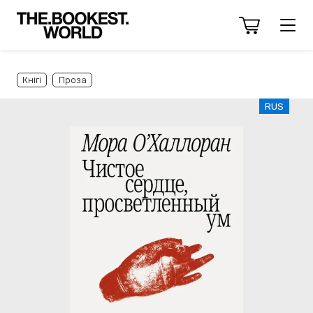
Кнігі
Проза
RUS