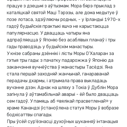
працуе з дзецьмі з аўтызмам. Мора бярэ прыклад з
каталіцкай святой Маці Тэрэзы, але дома медытуе ў
позе лотаса, здзіўляючы родных, - у Ірландыі 1970-х
гадоў будыйскія практыкі яшчэ не карыстаюцца
папулярнасцю. У дваццаць чатыры яна
адпраўляецца ў Японію без асаблівых планаў і тры
гады праводзіць у будыйскім манастыры.
У кнізе сабраны дзённікі і лісты Моры О’Халаран за
гэтыя тры гады: з пачатку падарожжа ў Японію да
заканчэння вучнёўства ў манастыры Тасёдзі. Яна
стала першай заходняй жанчынай, ганараванай
перадачы дхармы, і атрымала права выкладаць
вучэнне дзэн. Аднак на шляху з Токіа ў Дублін Мора
загінула ў аўтамабільнай аварыі - ёй было дваццаць
сем гадоў. У памяць аб «вялікай прасветленай» у
храме Канандзі ўстаноўлена статуя Моры ў вобразе
бодхісаттвы спагады.
Пры ўсёй сур'ёзнасці духоўных шуканняў інтанацыя