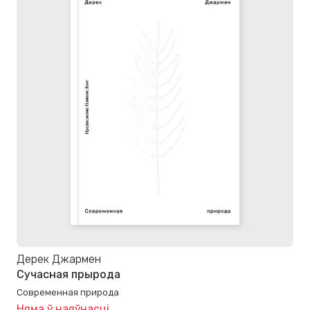
Дерек Джармен
Сучасная прырода
Современная природа
Няма ў наяўнасці