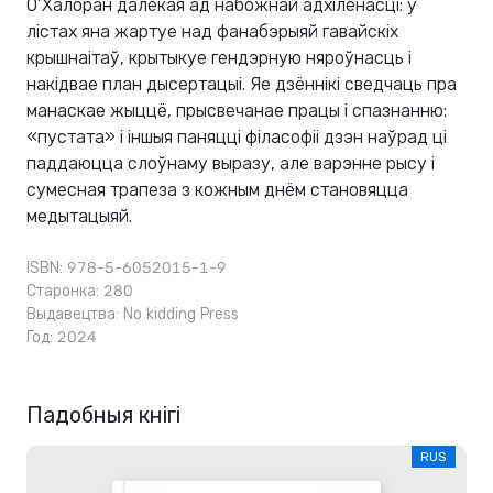
О’Халоран далёкая ад набожнай адхіленасці: у
лістах яна жартуе над фанабэрыяй гавайскіх
крышнаітаў, крытыкуе гендэрную няроўнасць і
накідвае план дысертацыі. Яе дзённікі сведчаць пра
манаскае жыццё, прысвечанае працы і спазнанню:
«пустата» і іншыя паняцці філасофіі дзэн наўрад ці
паддаюцца слоўнаму выразу, але варэнне рысу і
сумесная трапеза з кожным днём становяцца
медытацыяй.
ISBN: 978-5-6052015-1-9
Старонка: 280
Выдавецтва:
No kidding Press
Год: 2024
Падобныя кнігі
RUS