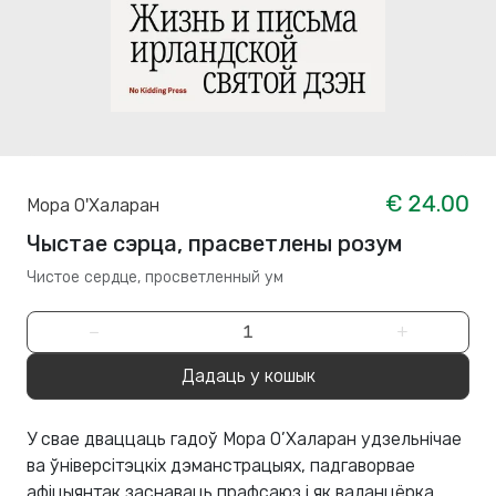
€ 24.00
Мора О'Халаран
Чыстае сэрца, прасветлены розум
Чистое сердце, просветленный ум
−
+
Дадаць у кошык
У свае дваццаць гадоў Мора О’Халаран удзельнічае
ва ўніверсітэцкіх дэманстрацыях, падгаворвае
афіцыянтак заснаваць прафсаюз і як валанцёрка