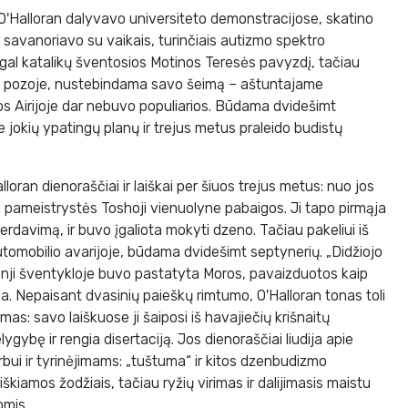
'Halloran dalyvavo universiteto demonstracijose, skatino
 savanoriavo su vaikais, turinčiais autizmo spektro
gal katalikų šventosios Motinos Teresės pavyzdį, tačiau
 pozoje, nustebindama savo šeimą – aštuntajame
s Airijoje dar nebuvo populiarios. Būdama dvidešimt
be jokių ypatingų planų ir trejus metus praleido budistų
loran dienoraščiai ir laiškai per šiuos trejus metus: nuo jos
ki pameistrystės Toshoji vienuolyne pabaigos. Ji tapo pirmąja
rdavimą, ir buvo įgaliota mokyti dzeno. Tačiau pakeliui iš
utomobilio avarijoje, būdama dvidešimt septynerių. „Didžiojo
onji šventykloje buvo pastatyta Moros, pavaizduotos kaip
a. Nepaisant dvasinių paieškų rimtumo, O'Halloran tonas toli
as: savo laiškuose ji šaiposi iš havajiečių krišnaitų
lygybę ir rengia disertaciją. Jos dienoraščiai liudija apie
rbui ir tyrinėjimams: „tuštuma“ ir kitos dzenbudizmo
eiškiamos žodžiais, tačiau ryžių virimas ir dalijimasis maistu
omis.