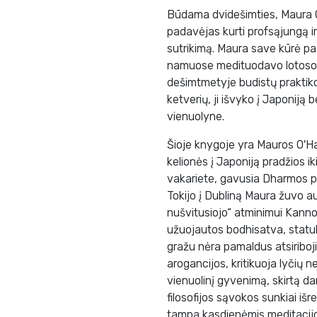
Būdama dvidešimties, Maura O
padavėjas kurti profsąjungą ir
sutrikimą. Maura save kūrė pa
namuose medituodavo lotoso
dešimtmetyje budistų praktiko
ketverių, ji išvyko į Japoniją 
vienuolyne.
Šioje knygoje yra Mauros O'Hal
kelionės į Japoniją pradžios i
vakariete, gavusia Dharmos pe
Tokijo į Dubliną Maura žuvo a
nušvitusiojo“ atminimui Kann
užuojautos bodhisatva, statul
gražu nėra pamaldus atsiribojim
arogancijos, kritikuoja lyčių ne
vienuolinį gyvenimą, skirtą da
filosofijos sąvokos sunkiai išr
tampa kasdienėmis meditacij