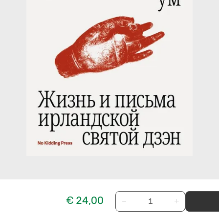
€ 24,00
−
+