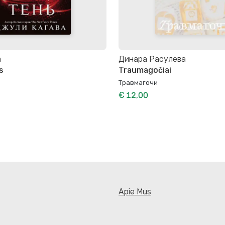
a
Динара Расулева
s
Traumagočiai
Травмагочи
€ 12,00
Apie Mus