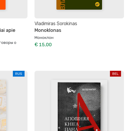
Vladimiras Sorokinas
iai apie
Monoklonas
Моноклон
говоры о
€ 15,00
RUS
BEL