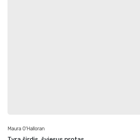
Maura O'Halloran
Tyra širdis, šviesus protas