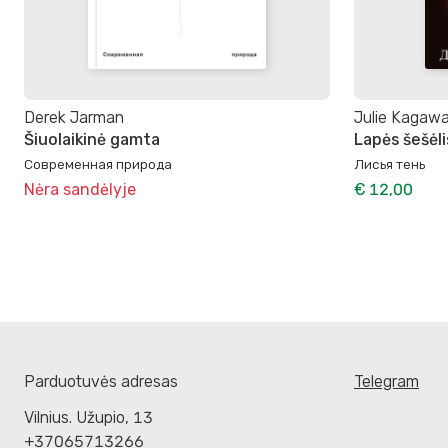
Derek Jarman
Julie Kagaw
Šiuolaikinė gamta
Lapės šešėli
Современная природа
Лисья тень
Nėra sandėlyje
€ 12,00
Parduotuvės adresas
Telegram
Vilnius. Užupio, 13
+37065713266