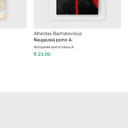
Alherdas Bacharevičius
Naujausia pono A.
Апошняя кніга пана А
€ 21,00