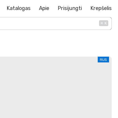
Katalogas
Apie
Prisijungti
Krepšelis
⌘
K
RUS