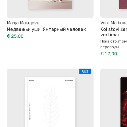
Marija Makejeva
Vera Markov
Медвежьи уши. Янтарный человек
Kol stovi žem
vertimai
€ 25,00
Пока стоит зе
переводы
€ 17,00
RUS