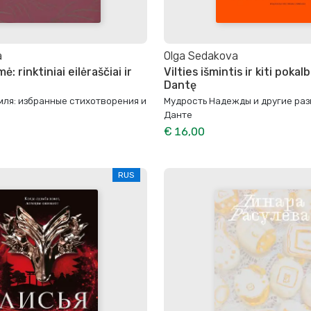
a
Olga Sedakova
ė: rinktiniai eilėraščiai ir
Vilties išmintis ir kiti pokalb
Dantę
мля: избранные стихотворения и
Мудрость Надежды и другие раз
Данте
€ 16,00
RUS