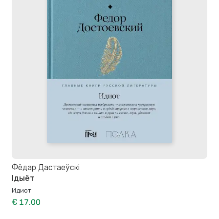
Фёдар Дастаеўскі
Ідыёт
Идиот
€ 17.00