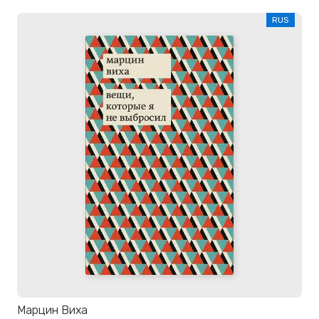
RUS
Марцин Виха