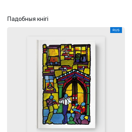
Падобныя кнігі
RUS