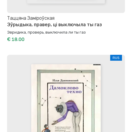
Таццяна Заміроўская
Эўрыдыка, правер, ці выключыла ты газ
Эвридика, проверь, выключила ли ты газ
€ 18.00
RUS