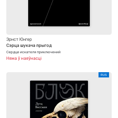
Эрнст Юнгер
Сэрца шукача прыгод
Сердце искателя приключений
Няма ў наяўнасці
RUS