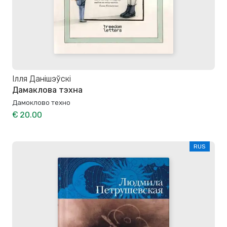
Ілля Данішэўскі
Дамаклова тэхна
Дамоклово техно
€ 20.00
RUS