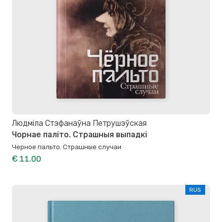
Людміла Стэфанаўна Петрушэўская
Чорнае паліто. Страшныя выпадкі
Черное пальто. Страшные случаи
€ 11.00
RUS