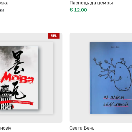
эзка
Паспець да цемры
€ 12.00
зка
BEL
новіч
Света Бень