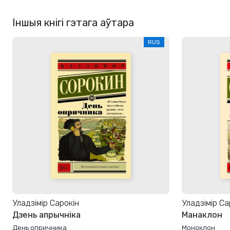
Іншыя кнігі гэтага аўтара
RUS
Уладзімір Сарокін
Уладзімір Са
Дзень апрычніка
Манаклон
День опричника
Моноклон