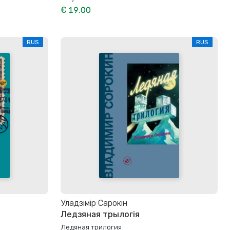
€ 19.00
RUS
RUS
Уладзімір Сарокін
Ледзяная трылогія
Ледяная трилогия