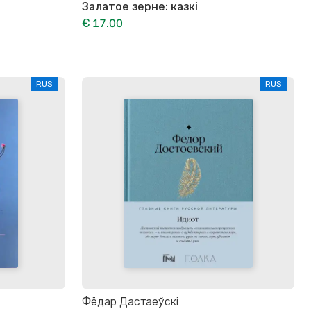
Залатое зерне: казкі
€ 17.00
RUS
RUS
Фёдар Дастаеўскі