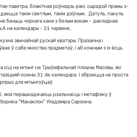
тае паветра, блакітная роўнядзь ракі, сырадой прамы з-
здаецца такім светлым, такім дзіўным… Датуль, пакуль
не бачыць чорнага каня з белым вокам – дакладная
.А на календары - 21 чэрвеня…
кухня звычайнай рускай кватэры. Празаічна і
ўвае ў сабе мноства прадметаў, і аб кожным з іх ёсць
 ісці на мітынг на Трыўмфальнай плошчы Масквы, які
азіцыяй кожны 31 лік календара. І збіраецца не проста
юрпрыз для мітынгоўцаў.
ў, якія перашкаджаюць рэальнасць і метафізіку ў
борніка "Манаклон" Уладзіміра Сарокіна.