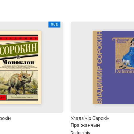
RUS
рокін
Уладзімір Сарокін
Пра жанчын
De feminis