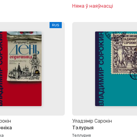
Няма ў наяўнасці
RUS
рокін
Уладзімір Сарокін
чніка
Тэлурыя
ка
Теллурия