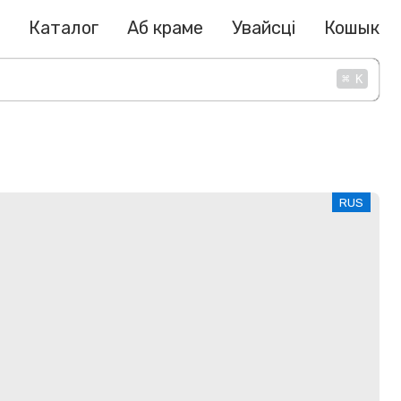
Каталог
Аб краме
Увайсці
Кошык
⌘
K
RUS