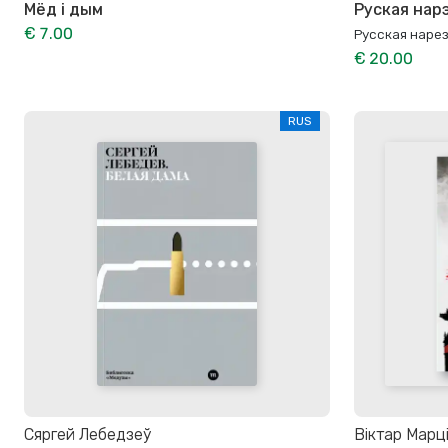
Мёд і дым
Руская нар
€ 7.00
Русская наре
€ 20.00
RUS
Сяргей Лебедзеў
Віктар Марці