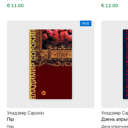
€ 11.00
€ 12.00
RUS
Уладзімір Сарокін
Уладзімір Са
Пір
Дзень апры
Пир
День опрични