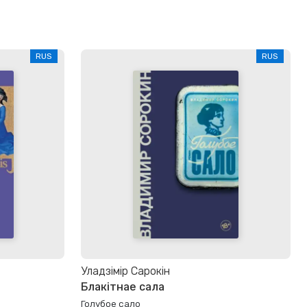
RUS
RUS
Уладзімір Сарокін
Блакітнае сала
Голубое сало