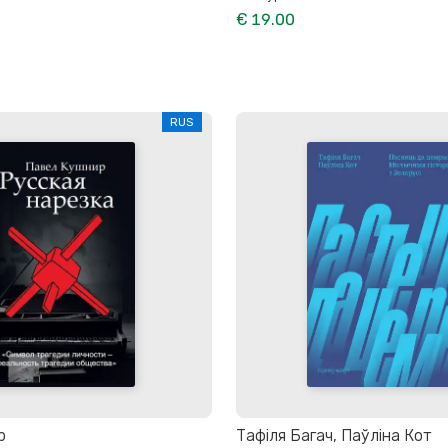
€ 19.00
RUS
р
Тафіля Багач, Паўліна Кот