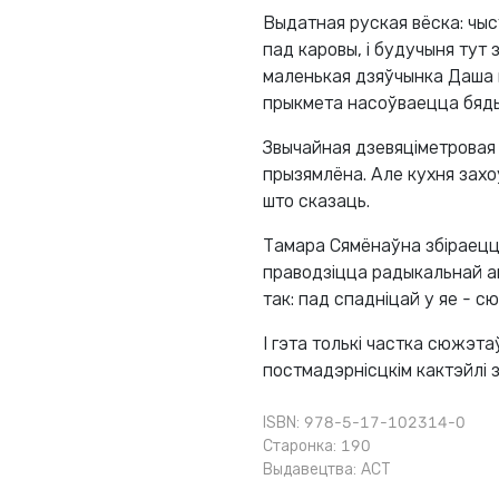
Выдатная руская вёска: чыс
пад каровы, і будучыня тут 
маленькая дзяўчынка Даша 
прыкмета насоўваецца бяды
Звычайная дзевяціметровая 
прызямлёна. Але кухня захо
што сказаць.
Тамара Сямёнаўна збіраецца
праводзіцца радыкальнай ап
так: пад спадніцай у яе - с
І гэта толькі частка сюжэта
постмадэрнісцкім кактэйлі з
ISBN: 978-5-17-102314-0
Старонка: 190
Выдавецтва:
АСТ