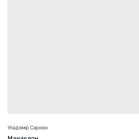
Уладзімір Сарокін
Манаклон