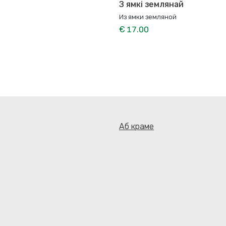
З ямкі землянай
Из ямки земляной
€ 17.00
Аб краме