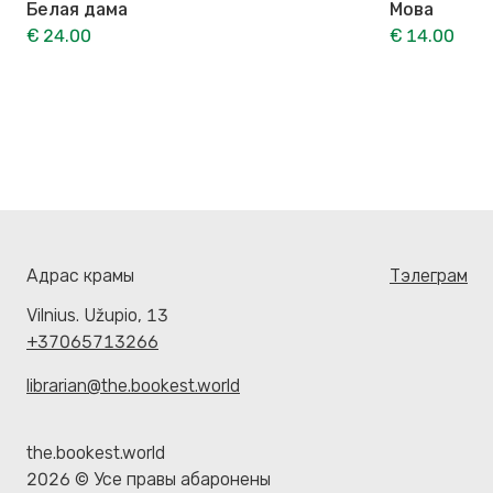
Белая дама
Мова
€ 24.00
€ 14.00
Адрас крамы
Тэлеграм
Vilnius. Užupio, 13
+37065713266
librarian@the.bookest.world
the.bookest.world
2026 © Усе правы абаронены