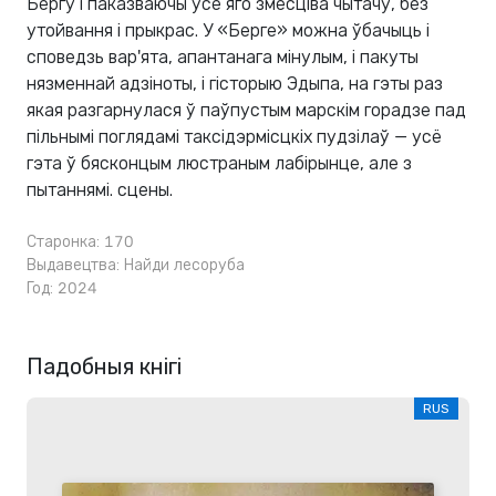
Бергу і паказваючы ўсё яго змесціва чытачу, без
утойвання і прыкрас. У «Берге» можна ўбачыць і
споведзь вар'ята, апантанага мінулым, і пакуты
нязменнай адзіноты, і гісторыю Эдыпа, на гэты раз
якая разгарнулася ў паўпустым марскім горадзе пад
пільнымі поглядамі таксідэрмісцкіх пудзілаў — усё
гэта ў бясконцым люстраным лабірынце, але з
пытаннямі. сцены.
Старонка: 170
Выдавецтва:
Найди лесоруба
Год: 2024
Падобныя кнігі
RUS