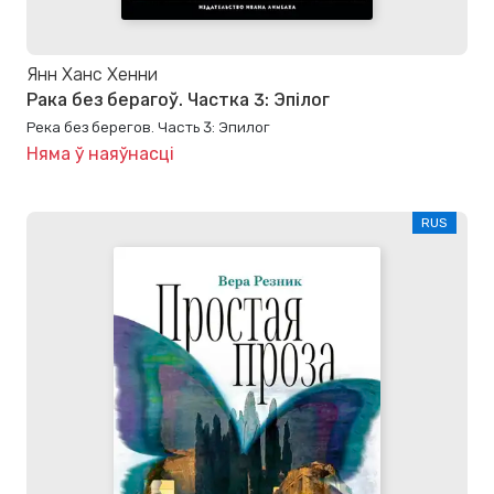
Янн Ханс Хенни
Рака без берагоў. Частка 3: Эпілог
Река без берегов. Часть 3: Эпилог
Няма ў наяўнасці
RUS