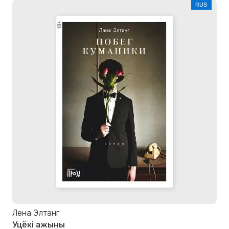
RUS
Лена Элтанг
Уцёкі ажыны