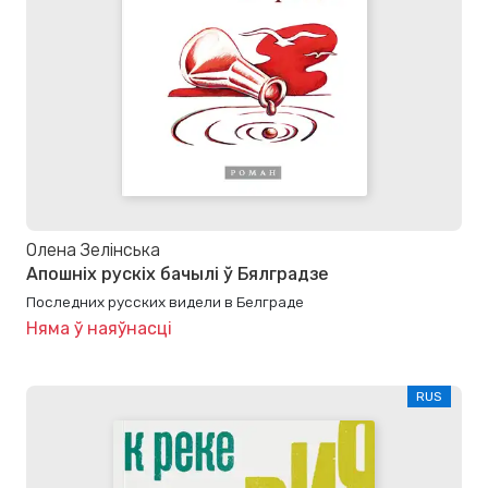
Олена Зелінська
Апошніх рускіх бачылі ў Бялградзе
Последних русских видели в Белграде
Няма ў наяўнасці
RUS