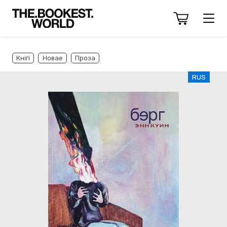
Кнігі
Новае
Проза
RUS