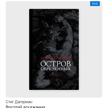
RUS
Стиг Дагерман
Востраў асуджаных