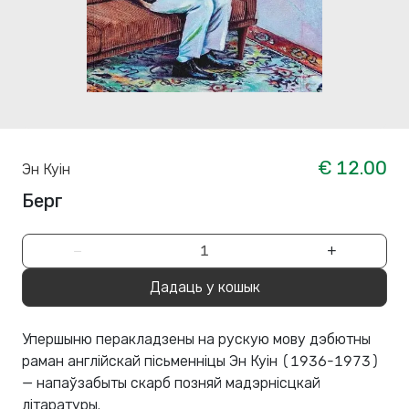
€ 12.00
Эн Куін
Берг
−
+
Дадаць у кошык
Упершыню перакладзены на рускую мову дэбютны
раман англійскай пісьменніцы Эн Куін (1936-1973)
— напаўзабыты скарб позняй мадэрнісцкай
літаратуры.