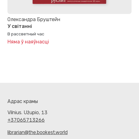
Олександра Бруштейн
У світанні
В рассветный час
Няма ў наяўнасці
Адрас крамы
Vilnius. Užupio, 13
+37065713266
librarian@the.bookest.world