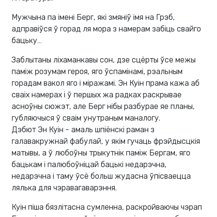
Мужчына па імені Берг, які змяніў імя на Грэб,
адправіўся ў горад ля мора з намерам забіць свайго
бацьку…
Заблытаны ліхаманкавы сон, дзе сцёрты ўсе межы
паміж розумам героя, яго ўспамінамі, рэальным
горадам вакол яго і міражамі. Эн Куін прама кажа аб
сваіх намерах і ў першых жа радках раскрывае
асноўны сюжэт, але Берг нібы разбурае яе планы,
губляючыся ў сваім унутраным маналогу.
Дэбют Эн Куін - амаль шпіёнскі раман з
галавакружнай фабулай, у якім гучаць фрэйдысцкія
матывы, а ў любоўны трыкутнік паміж Бергам, яго
бацькам і палюбоўніцай бацькі недарэчна,
недарэчна і таму ўсё больш жудасна ўпісваецца
лялька для чэравагаварэння.
Куін піша бязлітасна сумленна, раскройваючы чэрап