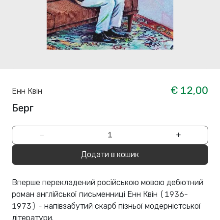
€ 12,00
Енн Квін
Берг
−
+
Додати в кошик
Вперше перекладений російською мовою дебютний
роман англійської письменниці Енн Квін (1936-
1973) - напівзабутий скарб пізньої модерністської
літератури.