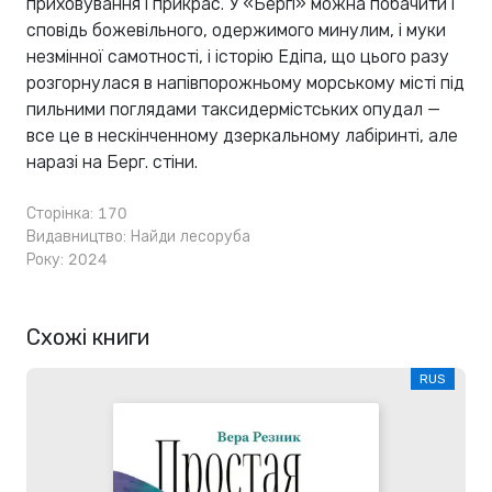
приховування і прикрас. У «Бергі» можна побачити і
сповідь божевільного, одержимого минулим, і муки
незмінної самотності, і історію Едіпа, що цього разу
розгорнулася в напівпорожньому морському місті під
пильними поглядами таксидермістських опудал —
все це в нескінченному дзеркальному лабіринті, але
наразі на Берг. стіни.
Сторінка: 170
Видавництво:
Найди лесоруба
Року: 2024
Схожі книги
RUS