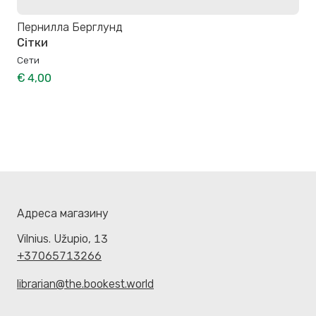
Пернилла Берглунд
Сітки
Сети
€ 4,00
Адреса магазину
Vilnius. Užupio, 13
+37065713266
librarian@the.bookest.world