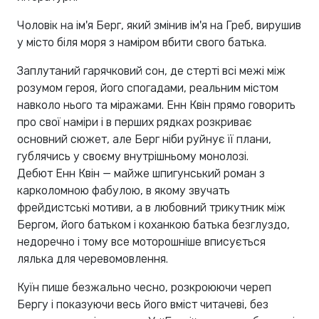
Чоловік на ім'я Берг, який змінив ім'я на Греб, вирушив
у місто біля моря з наміром вбити свого батька.
Заплутаний гарячковий сон, де стерті всі межі між
розумом героя, його спогадами, реальним містом
навколо нього та міражами. Енн Квін прямо говорить
про свої наміри і в перших рядках розкриває
основний сюжет, але Берг ніби руйнує її плани,
гублячись у своєму внутрішньому монолозі.
Дебют Енн Квін — майже шпигунський роман з
карколомною фабулою, в якому звучать
фрейдистські мотиви, а в любовний трикутник між
Бергом, його батьком і коханкою батька безглуздо,
недоречно і тому все моторошніше вписується
лялька для черевомовлення.
Куїн пише безжально чесно, розкроюючи череп
Бергу і показуючи весь його вміст читачеві, без