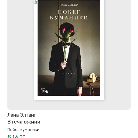
Лена Элтанг
Втеча ожини
Побег куманики
€ 16,00