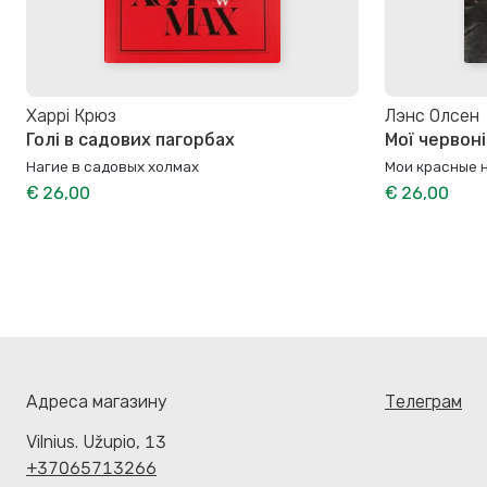
Харрі Крюз
Лэнс Олсен
Голі в садових пагорбах
Мої червон
Нагие в садовых холмах
Мои красные 
€ 26,00
€ 26,00
Адреса магазину
Телеграм
Vilnius. Užupio, 13
+37065713266