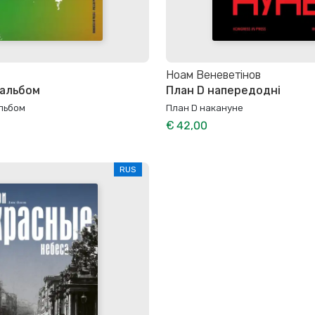
Ноам Веневетінов
 альбом
План D напередодні
льбом
План D накануне
€ 42,00
RUS