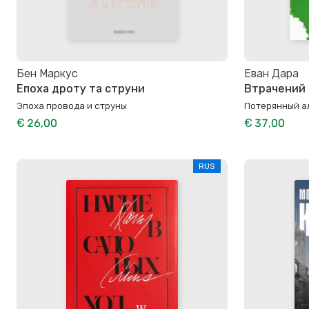
Бен Маркус
Еван Дара
Епоха дроту та струни
Втрачений
Эпоха провода и струны
Потерянный а
€ 26,00
€ 37,00
RUS