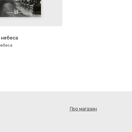
і небеса
небеса
Про магазин