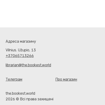
Адреса магазину
Vilnius. Užupio, 13
+37065713266
librarian@the.bookest.world
Телеграм
Про магазин
the.bookest.world
2026 © Всі права захищені