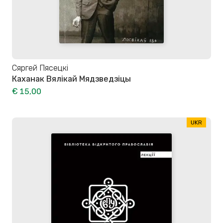
Сяргей Пясецкі
Каханак Вялікай Мядзведзіцы
€ 15,00
UKR