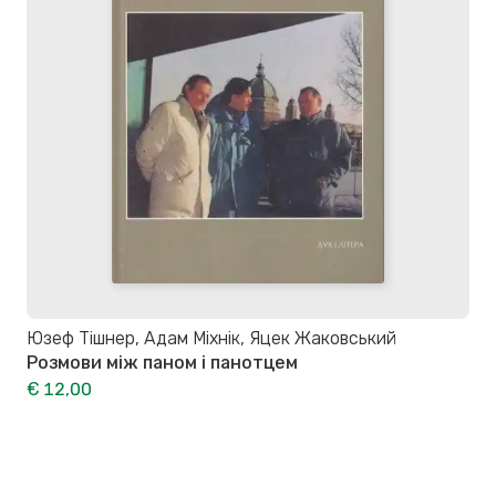
Юзеф Тішнер, Адам Міхнік, Яцек Жаковський
Розмови між паном і панотцем
€ 12,00