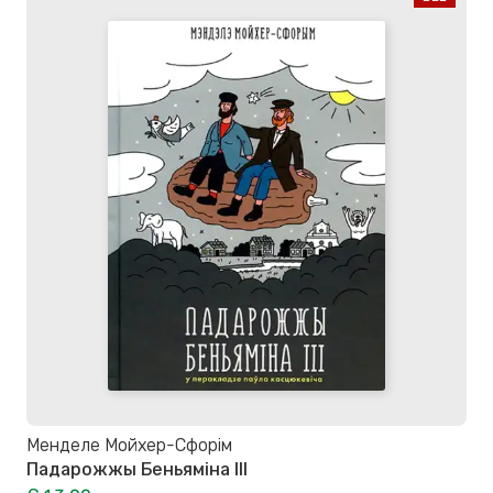
Менделе Мойхер-Сфорім
Падарожжы Беньяміна ІІІ