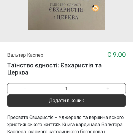
€ 9,00
Вальтер Каспер
Таїнство єдності: Євхаристія та
Церква
−
+
Додати в кошик
Пресвята Євхаристія – «джерело та вершина всього
християнського життя». Книга кардинала Вальтера
Каспера, відомого католицького богослова і