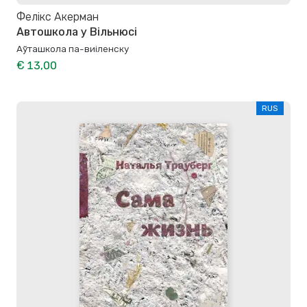
Фелікс Акерман
Автошкола у Вільнюсі
Аўташкола па-виіленску
€ 13,00
RUS