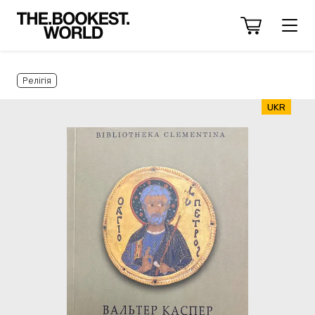
Релігія
UKR