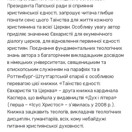
Президента Папської ради зі сприяння
християнської єдності, запрошує читача глибше
пізнати сенс цього Таїнства для життя кожного
християнина та всієї Церкви. Особливу увагу автор
приділяє значенню Євхаристії для екуменічного
діалогу церков, для відновлення первинної єдності
християн. Поєднання фундаментальних теологічних
знань автора з багаторічним викладацьким досвідом
в німецьких університетах, священицьким та
єпископським служінням на парафіях та в
Роттенбурґ-Штутґартській єпархії є особливою
перевагою цієї книжки. «Таїнство єдності:
Євхаристія та Церква» – друга книжка кардинала
Каспера, що вийшла у видавництві «Дух і літера»
(перша – «Ісус Христос» – з’явилась у 2008 р.).
Книжка зацікавить теологів, викладачів теологічних
дисциплін, гуманітаріїв, всіх, кому небайдужі
питання християнської духовності.