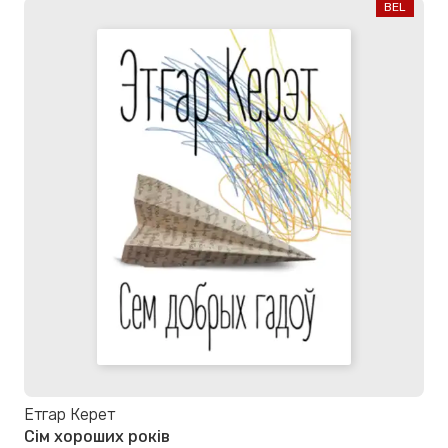
BEL
Етгар Керет
Сім хороших років