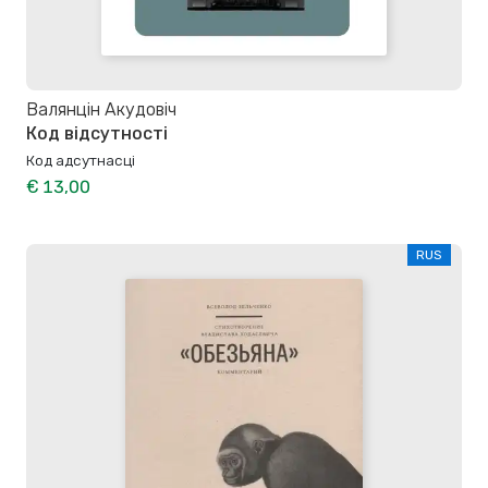
Валянцін Акудовіч
Код відсутності
Код адсутнасці
€ 13,00
RUS