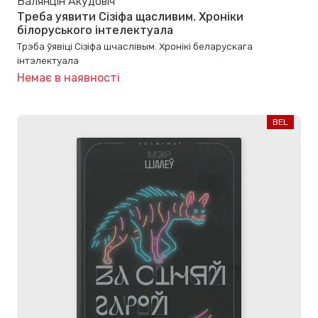
Валянцін Акудовіч
Треба уявити Сізіфа щасливим. Хроніки
білоруського інтелектуала
Трэба ўявіці Сізіфа шчаслівым. Хронікі беларускага
інтэлектуала
Немає в наявності
BEL