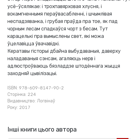
усё-ўсялякае: і трохпавярховая хлусня, і
вокамгненнымя пераўвасабленні, і шчымлівая
неспадзяванка, і грубая праўда пра тое, як пад
чорным лесам спадкаўся чорт з бесам. Тут
карацелькі пра вымыслены свет, які можа
ўцелавіцца ўвачавідкі.
Кератавы гісторыі дбайна выбудаваныя, даверху
наладаваныя сэнсам, агаляюць нерв і
адлюстроўваюць бязладдзе штодённага жыцця
заходняй цывілізацыі.
ISBN: 978-609-8147-90-2
Сторінка: 224
Видавництво:
Логвінаў
Року: 2017
Інші книги цього автора