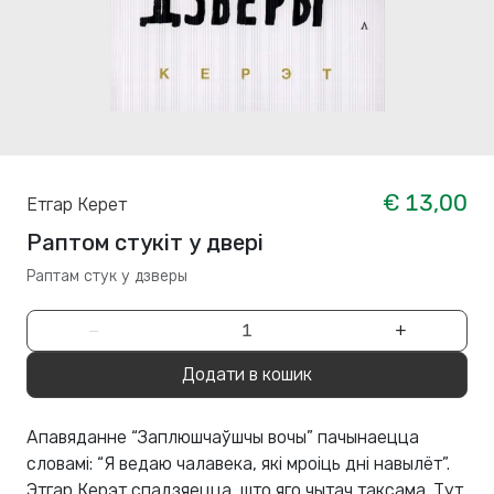
€ 13,00
Етгар Керет
Раптом стукіт у двері
Раптам стук у дзверы
−
+
Додати в кошик
Апавяданне “Заплюшчаўшчы вочы” пачынаецца
словамі: “Я ведаю чалавека, які мроіць дні навылёт”.
Этгар Керэт спадзяецца, што яго чытач таксама. Тут