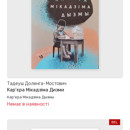
Тадеуш Доленга-Мостович
Кар'єра Мікадзіма Дизми
Кар'ера Мікадзіма Дызмы
Немає в наявності
BEL