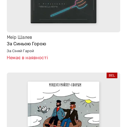
Меїр Шалев
За Синьою Горою
За Сіняй Гарой
Немає в наявності
BEL