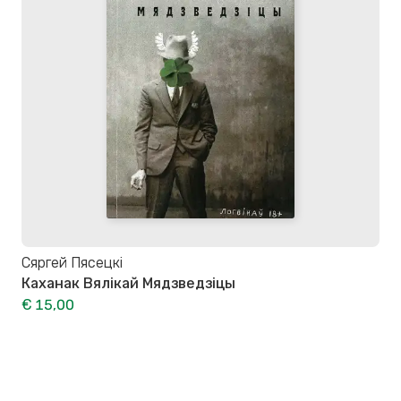
Сяргей Пясецкі
Каханак Вялікай Мядзведзіцы
€ 15,00