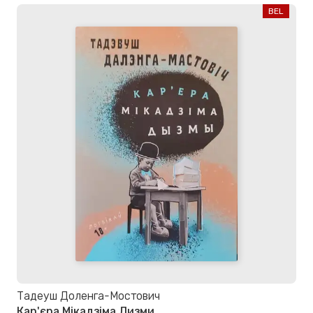
BEL
Тадеуш Доленга-Мостович
Кар'єра Мікадзіма Дизми