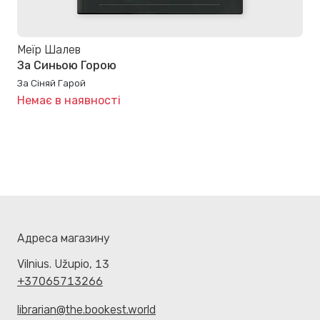
Меїр Шалев
За Синьою Горою
За Сіняй Гарой
Немає в наявності
Адреса магазину
Vilnius. Užupio, 13
+37065713266
librarian@the.bookest.world