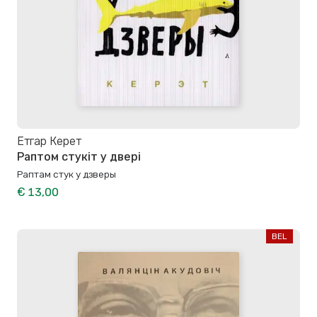
Етгар Керет
Раптом стукіт у двері
Раптам стук у дзверы
€ 13,00
BEL