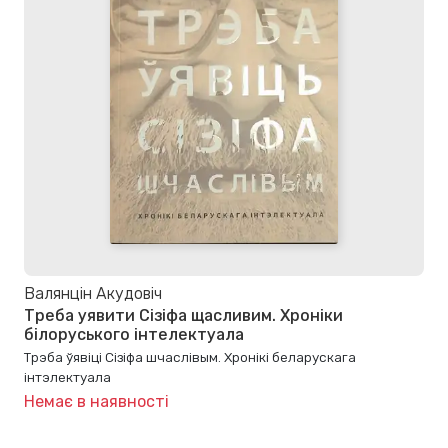
Валянцін Акудовіч
Треба уявити Сізіфа щасливим. Хроніки
білоруського інтелектуала
Трэба ўявіці Сізіфа шчаслівым. Хронікі беларускага
інтэлектуала
Немає в наявності