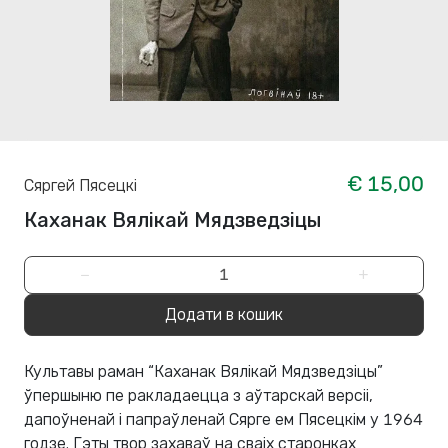
€ 15,00
Сяргей Пясецкі
Каханак Вялікай Мядзведзіцы
−
+
Додати в кошик
Культавы раман “Каханак Вялікай Мядзведзіцы”
ўпершыню пе­ ракладаецца з аўтарскай версіі,
дапоўненай і папраўленай Сярге­ ем Пясецкім у 1964
годзе. Гэты твор захаваў на сваіх старонках