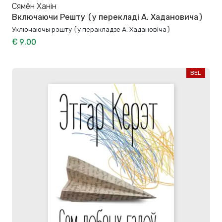
Сямён Ханін
Включаючи Решту (у перекладі А. Хадановича)
Уключаючы рэшту (у перакладзе А. Хадановіча)
€ 9,00
BEL