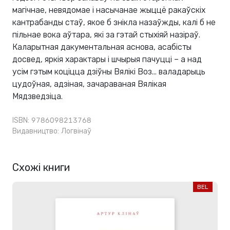
магічнае, невядомае і насычанае жыццё ракаўскіх
кантрабанды­ стаў, якое б знікла назаўжды, калі б не
пільнае вока аўтара, які за гэтай стыхіяй назіраў.
Каларытная дакументальная аснова, асабісты
досвед, яркія характары і шчырыя пачуцці – а над
усім гэтым коціцца дзіўны Вялікі Воз... валадарыць
цудоўная, адзіная, зачараваная Вялікая
Мядзведзіца.
ISBN: 9786098213768
Видавництво:
Логвінаў
Схожі книги
BEL