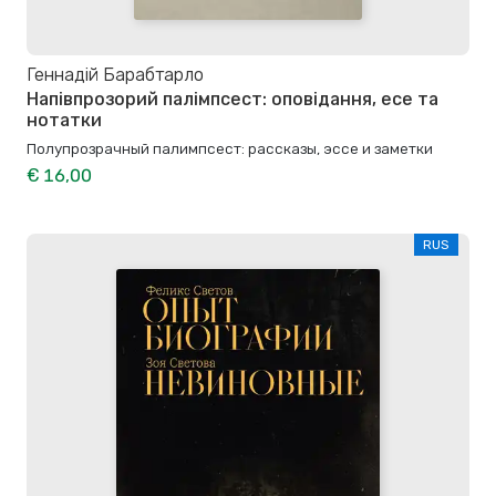
Геннадій Барабтарло
Напівпрозорий палімпсест: оповідання, есе та
нотатки
Полупрозрачный палимпсест: рассказы, эссе и заметки
€ 16,00
RUS