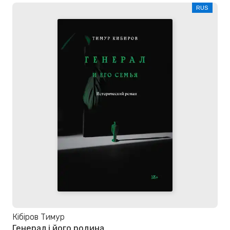
RUS
Кібіров Тимур
Генерал і його родина