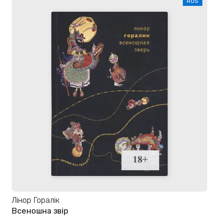
RUS
Лінор Горалік
Всеношна звір