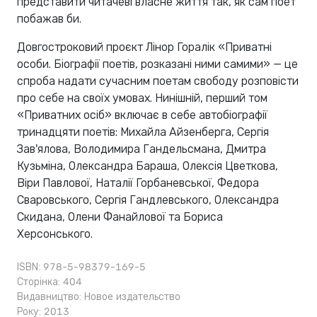
представити читачеві власне життя так, як сам поет
побажав би.
Довгостроковий проєкт Лінор Горалік «Приватні
особи. Біографії поетів, розказані ними самими» — це
спроба надати сучасним поетам свободу розповісти
про себе на своїх умовах. Нинішній, перший том
«Приватних осіб» включає в себе автобіографії
тринадцяти поетів: Михайла Айзенберга, Сергія
Зав'ялова, Володимира Гандельсмана, Дмитра
Кузьміна, Олександра Бараша, Олексія Цветкова,
Віри Павлової, Наталії Горбаневської, Федора
Сваровського, Сергія Гандлевського, Олександра
Скидана, Олени Фанайлової та Бориса
Херсонського.
ISBN: 978-5-98379-169-5
Сторінка: 404
Видавництво:
Новое издательство
Року: 2013