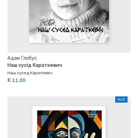
Адам Глобус
Наш сусід Караткевич
Наш сусед Караткевіч
€ 11,00
RUS