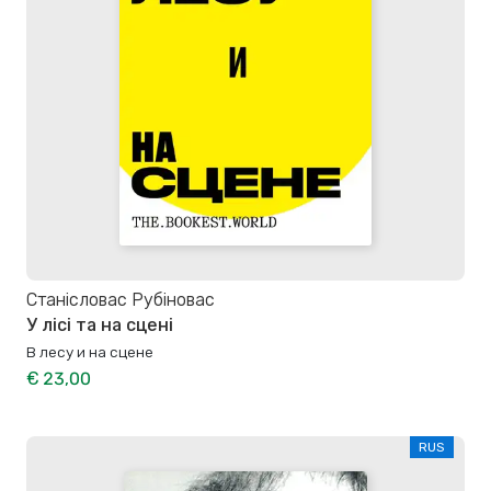
Станiсловас Рубiновас
У лісі та на сцені
В лесу и на сцене
€ 23,00
RUS