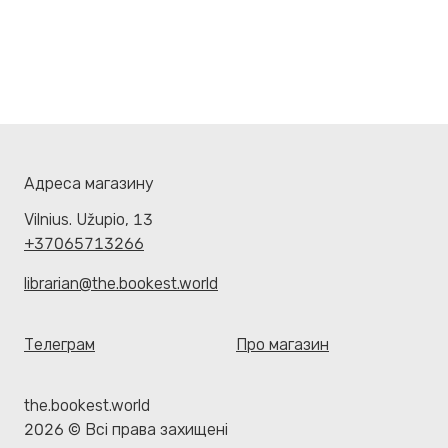
Адреса магазину
Vilnius. Užupio, 13
+37065713266
librarian@the.bookest.world
Телеграм
Про магазин
the.bookest.world
2026 © Всі права захищені