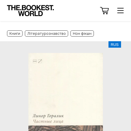
Книги
Літературознавство
Нон фікшн
RUS