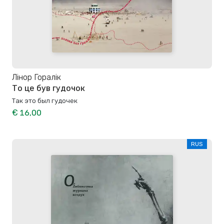
Лінор Горалік
То це був гудочок
Так это был гудочек
€ 16,00
RUS