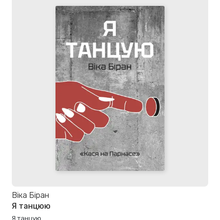
Віка Біран
Я танцюю
Я танцую