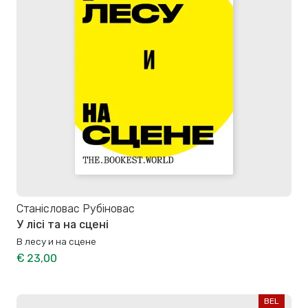
Станiсловас Рубiновас
У лісі та на сцені
В лесу и на сцене
€ 23,00
BEL