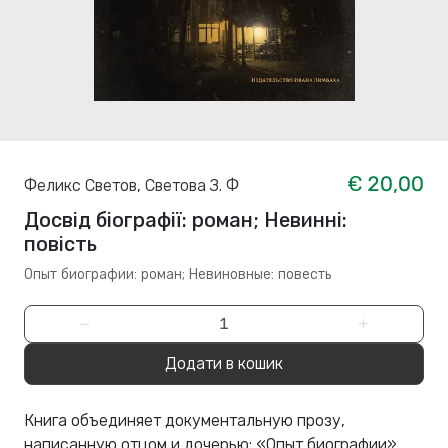
€ 20,00
Феликс Светов
,
Светова З. Ф
Досвід біографії: роман; Невинні:
повість
Опыт биографии: роман; Невиновные: повесть
−
+
Додати в кошик
Книга объединяет документальную прозу,
написанную отцом и дочерью: «Опыт биографии»