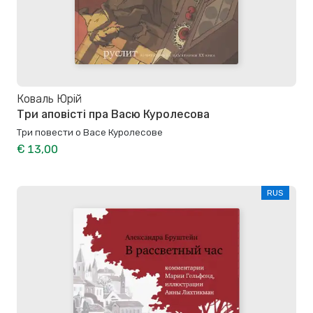
Коваль Юрій
Три аповісті пра Васю Куролесова
Три повести о Васе Куролесове
€ 13,00
RUS