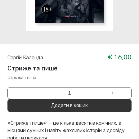
€ 16,00
Сергій Календа
Стриже та пише
Стрыжэ і піша
−
+
Додати в кошик
«Стриже і пише» — це кілька десятків комічних, а
місцями сумних і навіть жахливих історій з досвіду
роботи перукаря.