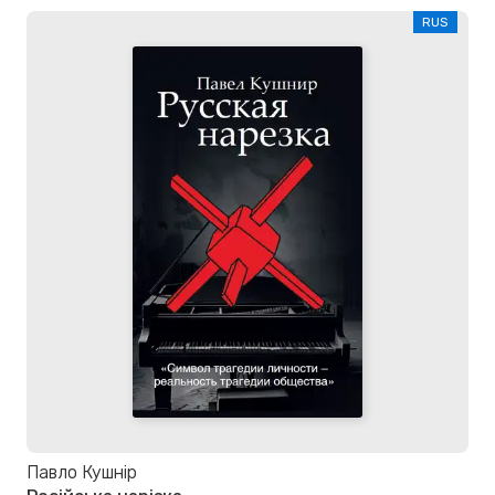
RUS
Павло Кушнір