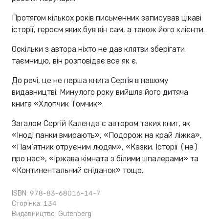
Протягом кількох років письменник записував цікаві
історії, героєм яких був він сам, а також його клієнти.
Оскільки з автора ніхто не дав клятви зберігати
таємницю, він розповідає все як є.
До речі, це не перша книга Сергія в нашому
видавництві. Минулого року вийшла його дитяча
книга «Хлопчик Томчик».
Загалом Сергій Календа є автором таких книг, як
«Іноді панки вмирають», «Подорож на край ліжка»,
«Пам’ятник отруєним людям», «Казки. Історії (не)
про нас», «Іржава кімната з білими шпалерами» та
«Континентальний сніданок» тощо.
ISBN: 978-83-68016-14-7
Сторінка: 134
Видавництво:
Gutenberg