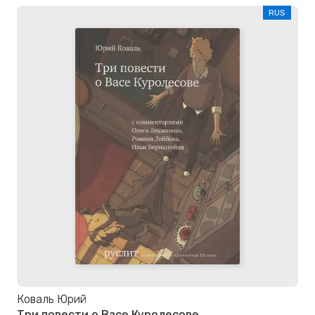
RUS
Коваль Юрий
Три повести о Васе Куролесове