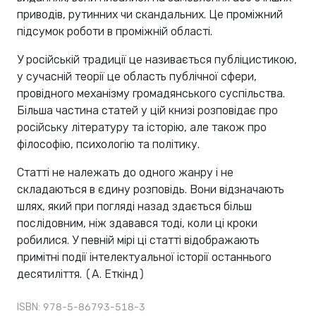
приводів, рутинних чи скандальних. Це проміжний
підсумок роботи в проміжній області.
У російській традиції це називається публіцистикою,
у сучасній теорії це область публічної сфери,
провідного механізму громадянського суспільства.
Більша частина статей у цій книзі розповідає про
російську літературу та історію, але також про
філософію, психологію та політику.
Статті не належать до одного жанру і не
складаються в єдину розповідь. Вони відзначають
шлях, який при погляді назад здається більш
послідовним, ніж здавався тоді, коли ці кроки
робилися. У певній мірі ці статті відображають
примітні події інтелектуальної історії останнього
десятиліття. (А. Еткінд)
ISBN: 978-5-86793-518-3