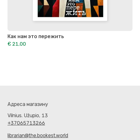
Как нам это пережить
€ 21,00
Адреса магазину
Vilnius. Užupio, 13
+37065713266
librarian@the.bookest.world