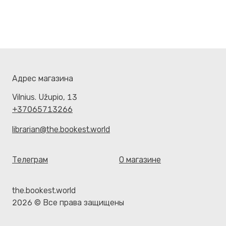
Адрес магазина
Vilnius. Užupio, 13
+37065713266
librarian@the.bookest.world
Телеграм
О магазине
the.bookest.world
2026 © Все права защищены