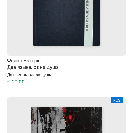
Фелікс Баторін
Два языка, одна душа
Дзве мовы аднае душы
€ 10,00
RUS