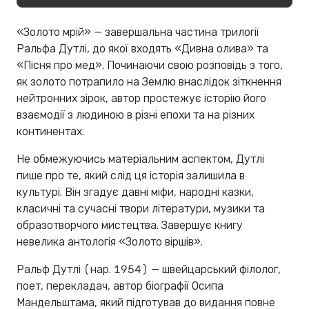
«Золото мрій» — завершальна частина трилогії
Ральфа Дутлі, до якої входять «Дивна олива» та
«Пісня про мед». Починаючи свою розповідь з того,
як золото потрапило на Землю внаслідок зіткнення
нейтронних зірок, автор простежує історію його
взаємодії з людиною в різні епохи та на різних
континентах.
Не обмежуючись матеріальним аспектом, Дутлі
пише про те, який слід ця історія залишила в
культурі. Він згадує давні міфи, народні казки,
класичні та сучасні твори літератури, музики та
образотворчого мистецтва. Завершує книгу
невелика антологія «Золото віршів».
Ральф Дутлі (нар. 1954) — швейцарський філолог,
поет, перекладач, автор біографії Осипа
Мандельштама, який підготував до видання повне