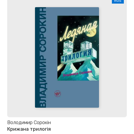
RUS
Володимир Сорокін
Крижана трилогія