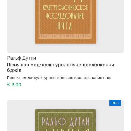
Ральф Дутли
Пісня про мед: культурологічне дослідження
бджіл
Песнь о меде: культурологическое исследование пчел
€ 9,00
RUS