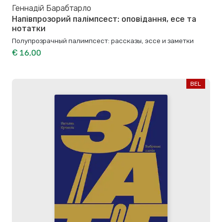
Геннадій Барабтарло
Напівпрозорий палімпсест: оповідання, есе та
нотатки
Полупрозрачный палимпсест: рассказы, эссе и заметки
€ 16,00
BEL